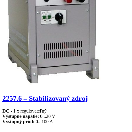
2257.6 – Stabilizovaný zdroj
DC
- 1 x regulovateľný
Výstupné napätie:
0...20 V
Výstupný prúd:
0...100 A