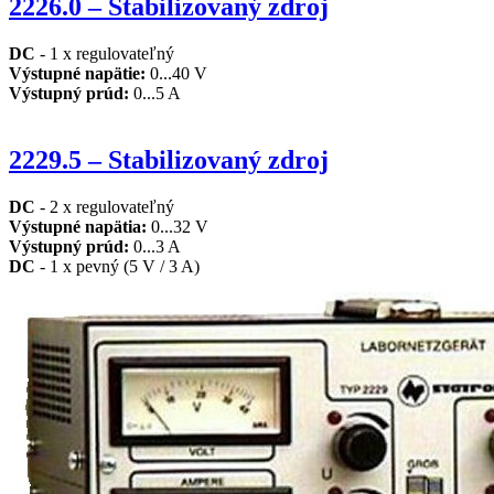
2226.0 – Stabilizovaný zdroj
DC
- 1 x regulovateľný
Výstupné napätie:
0...40 V
Výstupný prúd:
0...5 A
2229.5 – Stabilizovaný zdroj
DC
- 2 x regulovateľný
Výstupné napätia:
0...32 V
Výstupný prúd:
0...3 A
DC
- 1 x pevný (5 V / 3 A)