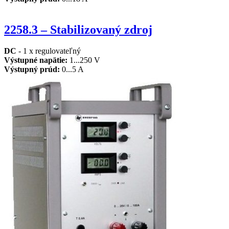
2258.3 – Stabilizovaný zdroj
DC
- 1 x regulovateľný
Výstupné napätie
:
1...250 V
Výstupný prúd
:
0...5 A