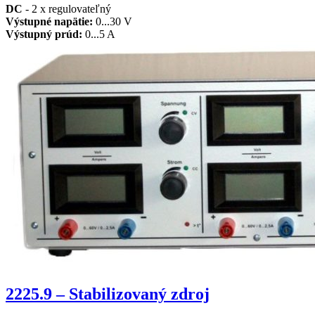
DC
- 2 x regulovateľný
Výstupné napätie:
0...30 V
Výstupný prúd:
0...5 A
2225.9 – Stabilizovaný zdroj