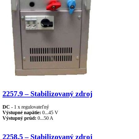
2257.9 – Stabilizovaný zdroj
DC
- 1 x regulovateľný
Výstupné napätie
:
0...45 V
Výstupný prúd
:
0...50 A
2258.5 – Stabilizovaný zdroj