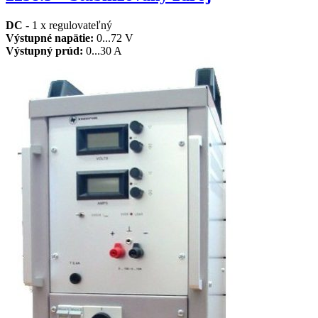
DC
- 1 x regulovateľný
Výstupné napätie:
0...72 V
Výstupný prúd:
0...30 A