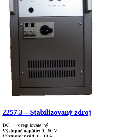
2257.3 – Stabilizovaný zdroj
DC
- 1 x regulovateľný
Výstupné napätie
:
0...60 V
Výstupný prúd
:
0...18 A