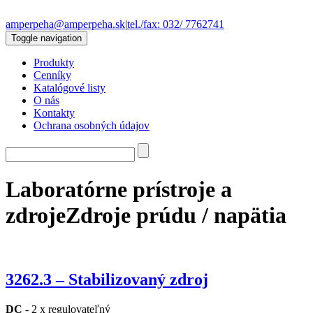
amperpeha@amperpeha.sk
|
tel./fax: 032/ 7762741
Toggle navigation
Produkty
Cenníky
Katalógové listy
O nás
Kontakty
Ochrana osobných údajov
Laboratórne prístroje a
zdroje
Zdroje prúdu / napätia
3262.3 – Stabilizovaný zdroj
DC
- 2 x regulovateľný