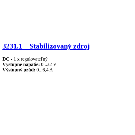
3231.1 – Stabilizovaný zdroj
DC
- 1 x regulovateľný
Výstu
pné napätie
:
0...32 V
Výstu
pný prúd
:
0...6,4 A