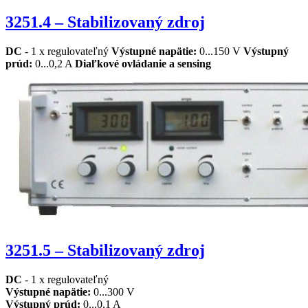
3251.4 – Stabilizovaný zdroj
DC
- 1 x regulovateľný
Výstupné napätie
:
0...150 V
Výstupný
prúd
:
0...0,2 A
Diaľkové ovládanie a sensing
3251.5 – Stabilizovaný zdroj
DC
- 1 x regulovateľný
Výstupné napätie
:
0...300 V
Výstupný prúd
:
0...0,1 A