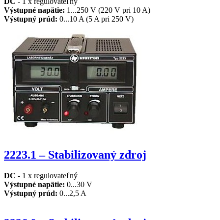
DC
- 1 x regulovateľný
Výstupné napätie:
1...250 V (220 V pri 10 A)
Výstupný prúd:
0...10 A (5 A pri 250 V)
2223.1 – Stabilizovaný zdroj
DC
- 1 x regulovateľný
Výstupné napätie:
0...30 V
Výstupný prúd:
0...2,5 A