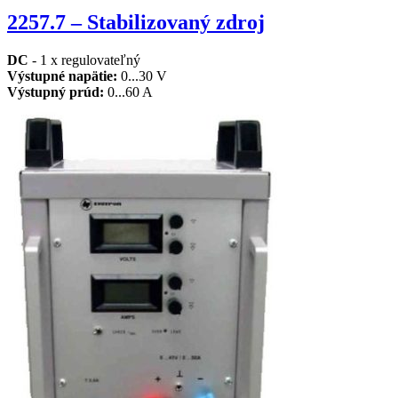
2257.7 – Stabilizovaný zdroj
DC
- 1 x regulovateľný
Výstupné napätie
:
0...30 V
Výstupný prúd
:
0...60 A