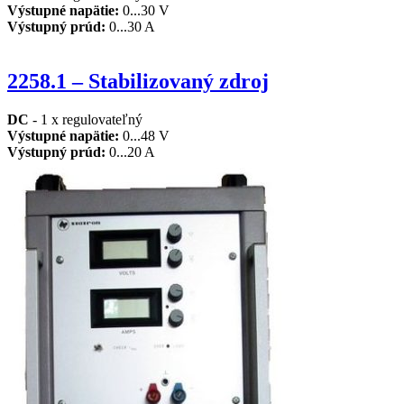
Výstupné napätie
:
0...30 V
Výstupný
prúd
:
0...30 A
2258.1 – Stabilizovaný zdroj
DC
- 1 x regulovateľný
Výstupné napätie
:
0...48 V
Výstupný prúd
:
0...20 A