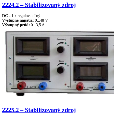
2224.2 – Stabilizovaný zdroj
DC
- 1 x regulovateľný
Výstupné napätia:
0...48 V
Výstupný prúd:
0...3,5 A
2225.2 – Stabilizovaný zdroj