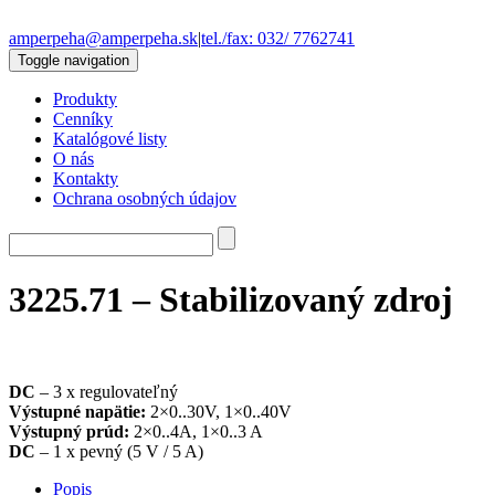
amperpeha@amperpeha.sk
|
tel./fax: 032/ 7762741
Toggle navigation
Produkty
Cenníky
Katalógové listy
O nás
Kontakty
Ochrana osobných údajov
3225.71 – Stabilizovaný zdroj
DC
– 3 x regulovateľný
Výstupné napätie:
2×0..30V, 1×0..40V
Výstupný prúd:
2×0..4A, 1×0..3 A
DC
– 1 x pevný (5 V / 5 A)
Popis