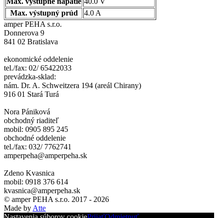
Max. výstupné napätie
40.0 V
Max. výstupný prúd
4.0 A
amper PEHA s.r.o.
Donnerova 9
841 02 Bratislava
ekonomické oddelenie
tel./fax: 02/ 65422033
prevádzka-sklad:
nám. Dr. A. Schweitzera 194 (areál Chirany)
916 01 Stará Turá
Nora Pániková
obchodný riaditeľ
mobil: 0905 895 245
obchodné oddelenie
tel./fax: 032/ 7762741
amperpeha@amperpeha.sk
Zdeno Kvasnica
mobil: 0918 376 614
kvasnica@amperpeha.sk
© amper PEHA s.r.o. 2017 - 2026
Made by
Atte
Nastavenia súborov cookie
Prijať
Odmietnuť