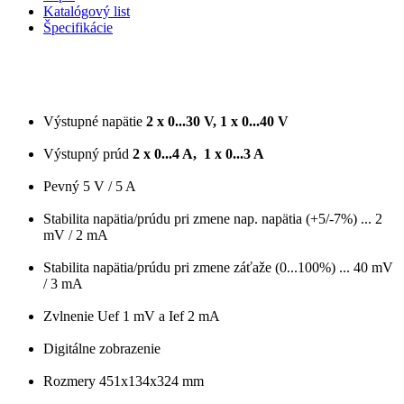
Katalógový list
Špecifikácie
Výstupné napätie
2 x 0...30 V, 1
x 0...40 V
Výstupný prúd
2 x 0
...4 A,
1 x 0
...3 A
Pevný 5 V / 5 A
Stabilita napätia/prúdu pri zmene nap. napätia (+5/-7%) ... 2
mV / 2 mA
Stabilita napätia/prúdu pri zmene záťaže (0...100%) ... 40 mV
/ 3 mA
Zvlnenie Uef 1 mV a Ief 2 mA
Digitálne zobrazenie
Rozmery 451x134x324 mm