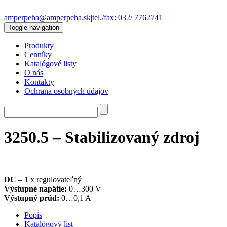
amperpeha@amperpeha.sk
|
tel./fax: 032/ 7762741
Toggle navigation
Produkty
Cenníky
Katalógové listy
O nás
Kontakty
Ochrana osobných údajov
3250.5 – Stabilizovaný zdroj
DC
– 1 x regulovateľný
Výstupné napätie
:
0…300 V
Výstupný prúd
:
0…0,1 A
Popis
Katalógový list