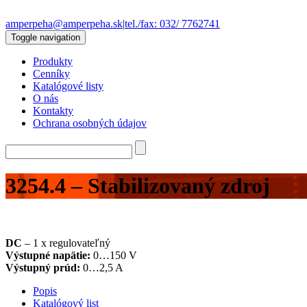
amperpeha@amperpeha.sk
|
tel./fax: 032/ 7762741
Toggle navigation
Produkty
Cenníky
Katalógové listy
O nás
Kontakty
Ochrana osobných údajov
3254.4 – Stabilizovaný zdroj
DC
– 1 x regulovateľný
Výstupné napätie
:
0…150 V
Výstupný prúd
:
0…2,5 A
Popis
Katalógový list