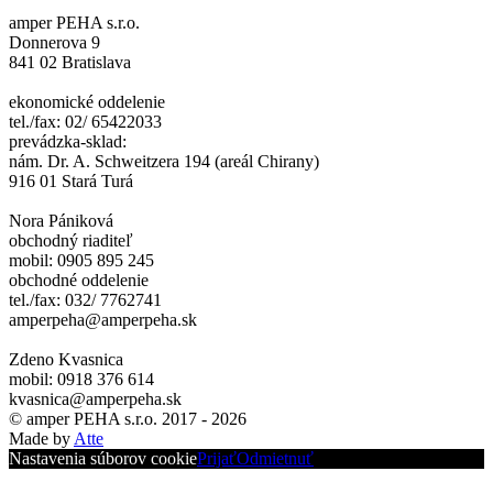
amper PEHA s.r.o.
Donnerova 9
841 02 Bratislava
ekonomické oddelenie
tel./fax: 02/ 65422033
prevádzka-sklad:
nám. Dr. A. Schweitzera 194 (areál Chirany)
916 01 Stará Turá
Nora Pániková
obchodný riaditeľ
mobil: 0905 895 245
obchodné oddelenie
tel./fax: 032/ 7762741
amperpeha@amperpeha.sk
Zdeno Kvasnica
mobil: 0918 376 614
kvasnica@amperpeha.sk
© amper PEHA s.r.o. 2017 - 2026
Made by
Atte
Nastavenia súborov cookie
Prijať
Odmietnuť