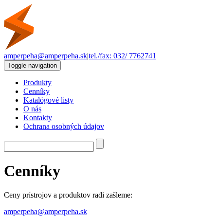
amperpeha@amperpeha.sk
|
tel./fax: 032/ 7762741
Toggle navigation
Produkty
Cenníky
Katalógové listy
O nás
Kontakty
Ochrana osobných údajov
Cenníky
Ceny prístrojov a produktov radi zašleme:
amperpeha@amperpeha.sk