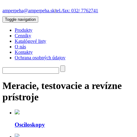
amperpeha@amperpeha.sk
|
tel./fax: 032/ 7762741
Toggle navigation
Produkty
Cenníky
Katalógové listy
O nás
Kontakty
Ochrana osobných údajov
Meracie, testovacie a revízne
prístroje
Osciloskopy