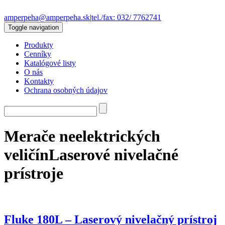
amperpeha@amperpeha.sk
|
tel./fax: 032/ 7762741
Toggle navigation
Produkty
Cenníky
Katalógové listy
O nás
Kontakty
Ochrana osobných údajov
Merače neelektrických
veličín
Laserové nivelačné
prístroje
Fluke 180L – Laserový nivelačný prístroj