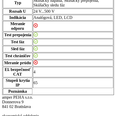
Skúšačky napätia, Skúšačky prepojenia,
Typ
Skúšačky sledu fáz
Rozsah U
24 V...500 V
Indikácia
Analógová, LED, LCD
Meranie
odporu
Test prepojenia
Test fáz
Sled fáz
Test chráničov
Meranie prúdu
El. bezpečnosť
4
CAT
Stupeň krytia
65
IP
Poznámka
amper PEHA s.r.o.
Donnerova 9
841 02 Bratislava
ekonomické oddelenie