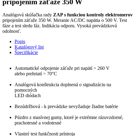
pripojením záťaže 350 W
Analógová skúšačka rady
ZAP s funkciou kontroly elektromerov
pripojením záťaže 350 W. Meranie AC/DC napätia o 500 V. Test
fáze a test sledu fáz. Indikácia odporu. Vysoká prevádzková
odolnosť.
Popis
Katalógový list
Špecifikácie
Automatické odpojenie záťaže pri napätí > 260 V
alebo prehriatí > 70°C
Analógová konštrukcia doplnená o signalizáciu na
pomocných
LED diódach
Bezúdržbová - k prevádzke nevyžaduje žiadne batérie
Púzdro z masívnej gumy, ktoré je extrémne rázuvzdorné,
prachotesné a vodotesné
Vlastný test funkčnosti prístroja