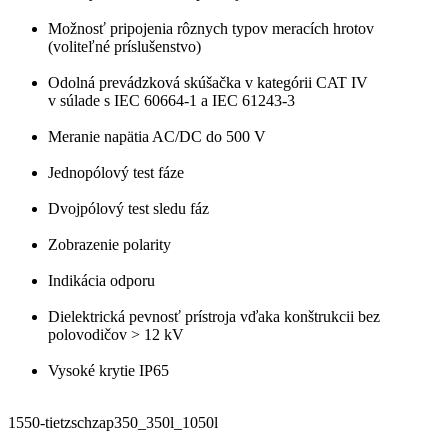
Možnosť pripojenia rôznych typov meracích hrotov
(voliteľné príslušenstvo)
Odolná prevádzková skúšačka v kategórii CAT IV
v súlade s IEC 60664-1 a IEC 61243-3
Meranie napätia AC/DC do 500 V
Jednopólový test fáze
Dvojpólový test sledu fáz
Zobrazenie polarity
Indikácia odporu
Dielektrická pevnosť prístroja vďaka konštrukcii bez
polovodičov > 12 kV
Vysoké krytie IP65
1550-tietzschzap350_350l_1050l