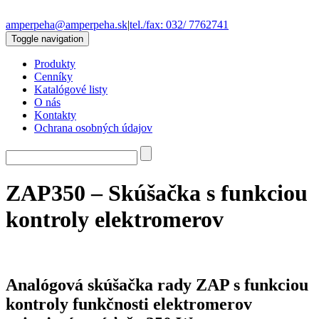
amperpeha@amperpeha.sk
|
tel./fax: 032/ 7762741
Toggle navigation
Produkty
Cenníky
Katalógové listy
O nás
Kontakty
Ochrana osobných údajov
ZAP350 – Skúšačka s funkciou
kontroly elektromerov
Analógová skúšačka rady ZAP s funkciou
kontroly funkčnosti elektromerov