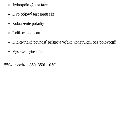
Jednopólový test fáze
Dvojpólový test sledu fáz
Zobrazenie polarity
Indikácia odporu
Dielektrická pevnosť prístroja vďaka konštrukcii bez polovodi
Vysoké krytie IP65
1550-tietzschzap350_350l_1050l