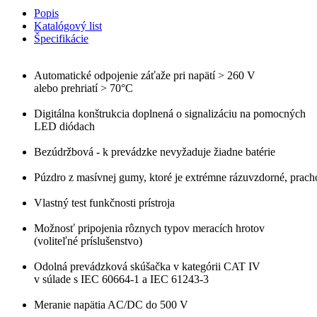
Popis
Katalógový list
Špecifikácie
Automatické odpojenie záťaže pri napätí > 260 V
alebo prehriatí > 70°C
Digitálna konštrukcia doplnená o signalizáciu na pomocných
LED diódach
Bezúdržbová - k prevádzke nevyžaduje žiadne batérie
Púzdro z masívnej gumy, ktoré je extrémne rázuvzdorné, prach
Vlastný test funkčnosti prístroja
Možnosť pripojenia rôznych typov meracích hrotov
(voliteľné príslušenstvo)
Odolná prevádzková skúšačka v kategórii CAT IV
v súlade s IEC 60664-1 a IEC 61243-3
Meranie napätia AC/DC do 500 V