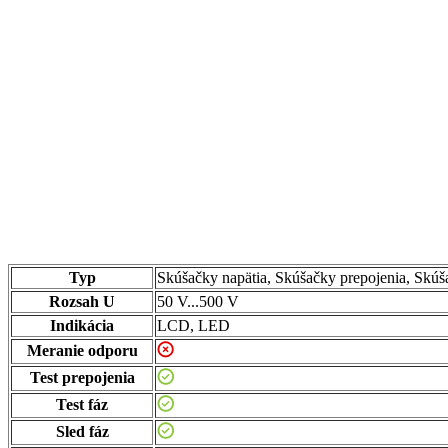
Typ
Skúšačky napätia, Skúšačky prepojenia, Skúš
Rozsah U
50 V...500 V
Indikácia
LCD, LED
Meranie odporu
Test prepojenia
Test fáz
Sled fáz