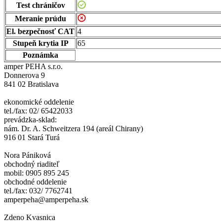
Test chráničov
Meranie prúdu
El. bezpečnosť CAT
4
Stupeň krytia IP
65
Poznámka
amper PEHA s.r.o.
Donnerova 9
841 02 Bratislava
ekonomické oddelenie
tel./fax: 02/ 65422033
prevádzka-sklad:
nám. Dr. A. Schweitzera 194 (areál Chirany)
916 01 Stará Turá
Nora Pániková
obchodný riaditeľ
mobil: 0905 895 245
obchodné oddelenie
tel./fax: 032/ 7762741
amperpeha@amperpeha.sk
Zdeno Kvasnica