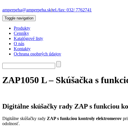
amperpeha@amperpeha.sk
|
tel./fax: 032/ 7762741
Toggle navigation
Produkty
Cenníky
Katalógové listy
O nás
Kontakty
Ochrana osobných údajov
ZAP1050 L – Skúšačka s funkci
Digitálne skúšačky rady ZAP s funkciou k
Digitálne skúšačky rady
ZAP s funkciou kontroly elektromerov
pri
odolnosť.