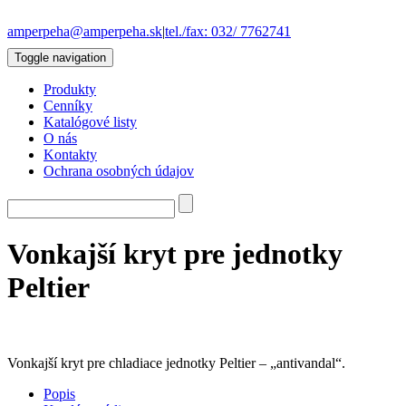
amperpeha@amperpeha.sk
|
tel./fax: 032/ 7762741
Toggle navigation
Produkty
Cenníky
Katalógové listy
O nás
Kontakty
Ochrana osobných údajov
Vonkajší kryt pre jednotky
Peltier
Vonkajší kryt pre chladiace jednotky Peltier – „antivandal“.
Popis