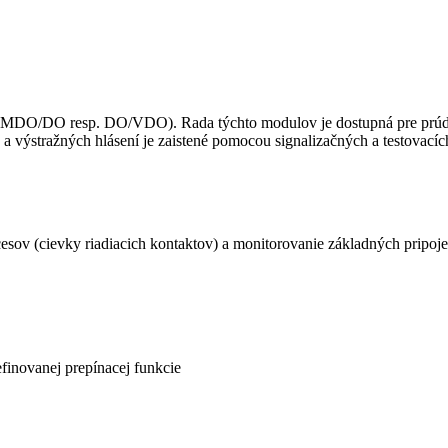
DO/DO resp. DO/VDO). Rada týchto modulov je dostupná pre prúdy a
ýstražných hlásení je zaistené pomocou signalizačných a testovacíc
esov (cievky riadiacich kontaktov) a monitorovanie základných pripoje
finovanej prepínacej funkcie