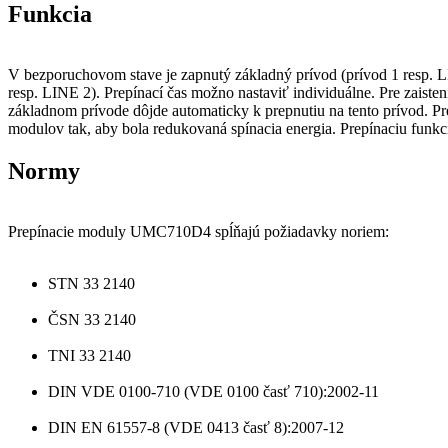
Funkcia
V bezporuchovom stave je zapnutý základný prívod (prívod 1 resp. L
resp. LINE 2). Prepínací čas možno nastaviť individuálne. Pre zaiste
základnom prívode dôjde automaticky k prepnutiu na tento prívod. P
modulov tak, aby bola redukovaná spínacia energia. Prepínaciu funkc
Normy
Prepínacie moduly UMC710D4 spĺňajú požiadavky noriem:
STN 33 2140
ČSN 33 2140
TNI 33 2140
DIN VDE 0100-710 (VDE 0100 časť 710):2002-11
DIN EN 61557-8 (VDE 0413 časť 8):2007-12