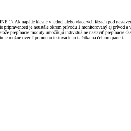
INE 1). Ak napätie klesne v jednej alebo viacerých fázach pod nastav
nie pripravenosti je neustále okrem prívodu 1 monitorovaný aj prívod 
retože prepínacie moduly umožňujú individuálne nastaviť prepínacie ča
iu je možné overiť pomocou testovacieho tlačítka na čelnom paneli.