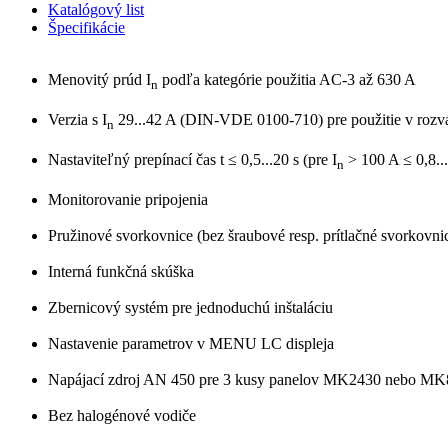
Katalógový list
Špecifikácie
Menovitý prúd I
podľa kategórie použitia AC-3 až 630 A
n
Verzia s I
29...42 A (DIN-VDE 0100-710) pre použitie v rozv
n
Nastaviteľný prepínací čas t ≤ 0,5...20 s (pre I
> 100 A ≤ 0,8...
n
Monitorovanie pripojenia
Pružinové svorkovnice (bez šraubové resp. prítlačné svorkovni
Interná funkčná skúška
Zbernicový systém pre jednoduchú inštaláciu
Nastavenie parametrov v MENU LC displeja
Napájací zdroj AN 450 pre 3 kusy panelov MK2430 nebo M
Bez halogénové vodiče