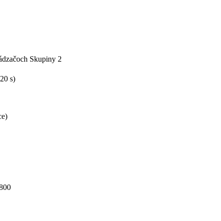
ádzačoch Skupiny 2
20 s)
ce)
K800