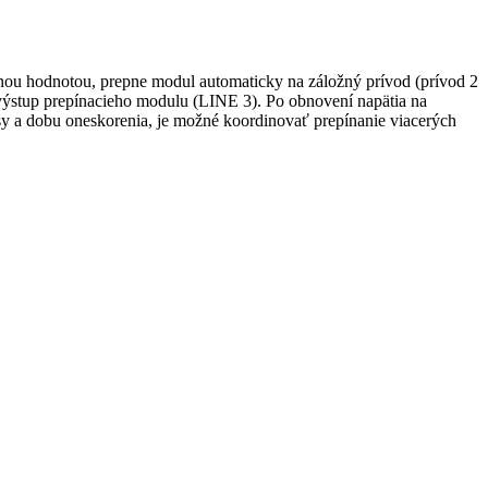
enou hodnotou, prepne modul automaticky na záložný prívod (prívod 2
a výstup prepínacieho modulu (LINE 3). Po obnovení napätia na
sy a dobu oneskorenia, je možné koordinovať prepínanie viacerých