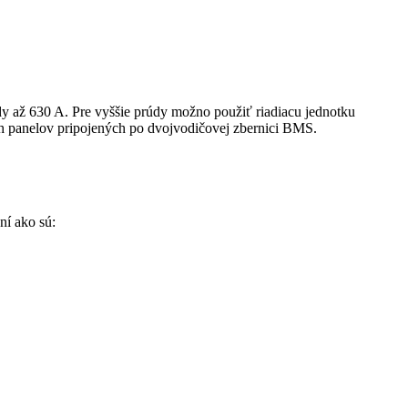
ž 630 A. Pre vyššie prúdy možno použiť riadiacu jednotku
h panelov pripojených po dvojvodičovej zbernici BMS.
ní ako sú: