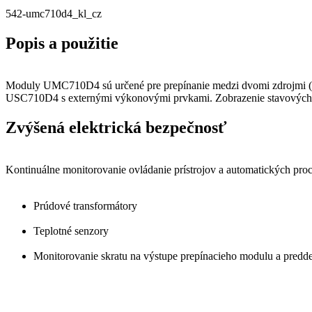
542-umc710d4_kl_cz
Popis a použitie
Moduly UMC710D4 sú určené pre prepínanie medzi dvomi zdrojmi (M
USC710D4 s externými výkonovými prvkami. Zobrazenie stavových a v
Zvýšená elektrická bezpečnosť
Kontinuálne monitorovanie ovládanie prístrojov a automatických proc
Prúdové transformátory
Teplotné senzory
Monitorovanie skratu na výstupe prepínacieho modulu a predde