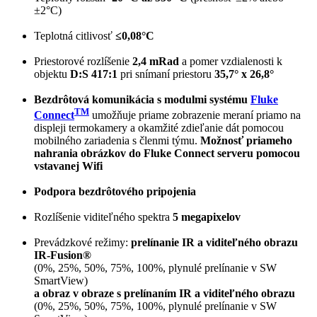
±2°C)
Teplotná citlivosť
≤0,08°C
Priestorové rozlíšenie
2,4 mRad
a pomer vzdialenosti k
objektu
D:S 417:1
pri snímaní priestoru
35,7° x 26,8°
Bezdrôtová komunikácia s modulmi systému
Fluke
TM
Connect
umožňuje priame zobrazenie meraní priamo na
displeji termokamery a okamžité zdieľanie dát pomocou
mobilného zariadenia s členmi týmu.
Možnosť priameho
nahrania obrázkov do Fluke Connect serveru pomocou
vstavanej Wifi
Podpora bezdrôtového pripojenia
Rozlíšenie viditeľného spektra
5 megapixelov
Prevádzkové režimy:
prelínanie IR a viditeľného obrazu
IR-Fusion®
(0%, 25%, 50%, 75%, 100%, plynulé prelínanie v SW
SmartView)
a obraz v obraze s prelínaním IR a viditeľného obrazu
(0%, 25%, 50%, 75%, 100%, plynulé prelínanie v SW