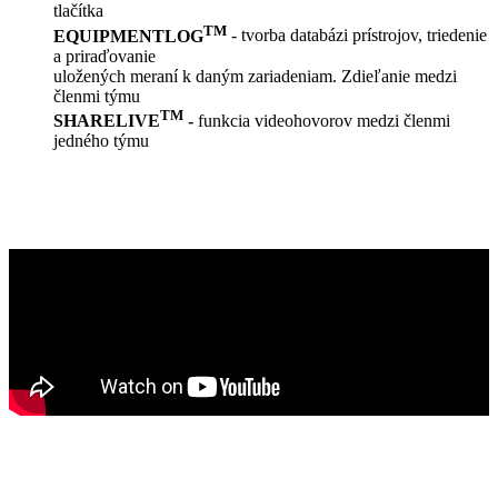
tlačítka
TM
EQUIPMENTLOG
- tvorba databázi prístrojov, triedenie
a priraďovanie
uložených meraní k daným zariadeniam. Zdieľanie medzi
členmi týmu
TM
SHARELIVE
-
funkcia videohovorov medzi členmi
jedného týmu