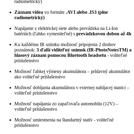
radiometrický)
Záznam videa
vo formáte
.AVI alebo .IS3 (plne
radiometrický)
Napájanie z elektrickej siete alebo prevádzka na Li-Ion
batériách (ľahko vymeniteľné) s
prevádzkovou dobou až 4h
Ku každému IR snímku možnosť pripojenia 2 druhov
poznámok:
3 ďalší viditeľný snímok (IR-PhotoNotesTM) a
hlasový záznam pomocou Bluetooth headsetu
- voliteľné
príslušenstvo
Možnosť ľahkej výmeny akumulátora – prídavný akumulátor
ako voliteľné príslušenstvo
Možnosť dobíjania akumulátora v externej nabíjacej stanici –
voliteľné príslušenstvo
Možnosť napájania zo zapaľovača automobilu (12V) –
voliteľné príslušenstvo
Možnosť umiestnenia na štandartný statív - voliteľné
príslušenstvo