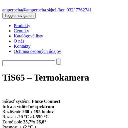
amperpeha@amperpeha.sk
|
tel./fax: 032/ 7762741
Toggle navigation
Produkty
Cenníky
Katalógové listy
O nás
Kontakty
Ochrana osobných údajov
TiS65 – Termokamera
Súčasť systému
Fluke Connect
Infra a viditeľné spektrum
Rozlíšenie
260 x 195 bodov
Rozsah
-20 °C až 550 °C
Zorné pole
35,7°x 26,8°
Presnosť
± (2 °C +