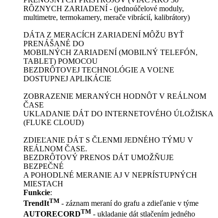
RÔZNYCH ZARIADENÍ - (jednoúčelové moduly,
multimetre, termokamery, merače vibrácií, kalibrátory)
DÁTA Z MERACÍCH ZARIADENÍ MÔŽU BYŤ
PRENÁŠANÉ DO
MOBILNÝCH ZARIADENÍ (MOBILNÝ TELEFÓN,
TABLET) POMOCOU
BEZDRÔTOVEJ TECHNOLÓGIE A VOĽNE
DOSTUPNEJ APLIKÁCIE
ZOBRAZENIE MERANÝCH HODNÔT V REÁLNOM
ČASE
UKLADANIE DÁT DO INTERNETOVÉHO ÚLOŽISKA
(FLUKE CLOUD)
ZDIEĽANIE DÁT S ČLENMI JEDNÉHO TÝMU V
REÁLNOM ČASE.
BEZDRÔTOVÝ PRENOS DÁT UMOŽŇUJE
BEZPEČNÉ
A POHODLNÉ MERANIE AJ V NEPRÍSTUPNÝCH
MIESTACH
Funkcie
:
TM
TrendIt
- záznam meraní do grafu a zdieľanie v týme
TM
AUTORECORD
- ukladanie dát stlačením jedného