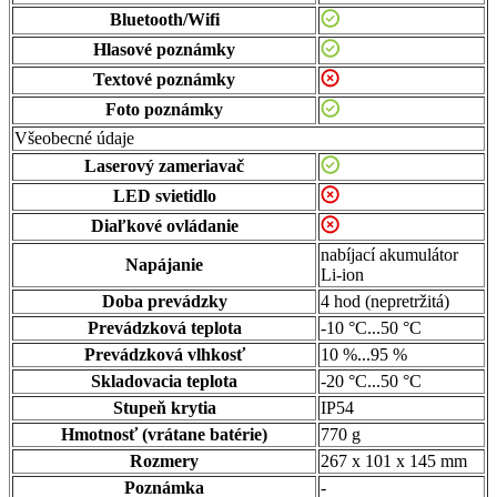
Bluetooth/Wifi
Hlasové poznámky
Textové poznámky
Foto poznámky
Všeobecné údaje
Laserový zameriavač
LED svietidlo
Diaľkové ovládanie
nabíjací akumulátor
Napájanie
Li-ion
Doba prevádzky
4 hod (nepretržitá)
Prevádzková teplota
-10 °C...50 °C
Prevádzková vlhkosť
10 %...95 %
Skladovacia teplota
-20 °C...50 °C
Stupeň krytia
IP54
Hmotnosť (vrátane batérie)
770 g
Rozmery
267 x 101 x 145 mm
Poznámka
-