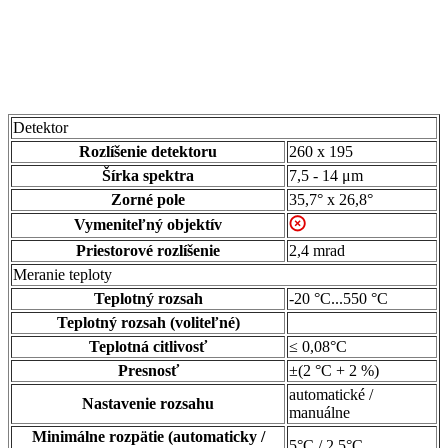
Detektor
Rozlíšenie detektoru
260 x 195
Šírka spektra
7,5 - 14 μm
Zorné pole
35,7° x 26,8°
Vymeniteľný objektív
Priestorové rozlíšenie
2,4 mrad
Meranie teploty
Teplotný rozsah
-20 °C...550 °C
Teplotný rozsah (voliteľné)
Teplotná citlivosť
≤ 0,08°C
Presnosť
±(2 °C + 2 %)
automatické /
Nastavenie rozsahu
manuálne
Minimálne rozpätie (automaticky /
5°C / 2,5°C