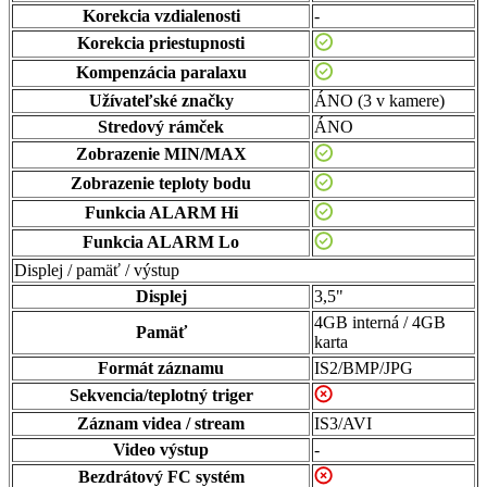
Korekcia vzdialenosti
-
Korekcia priestupnosti
Kompenzácia paralaxu
Užívateľské značky
ÁNO (3 v kamere)
Stredový rámček
ÁNO
Zobrazenie MIN/MAX
Zobrazenie teploty bodu
Funkcia ALARM Hi
Funkcia ALARM Lo
Displej / pamäť / výstup
Displej
3,5"
4GB interná / 4GB
Pamäť
karta
Formát záznamu
IS2/BMP/JPG
Sekvencia/teplotný triger
Záznam videa / stream
IS3/AVI
Video výstup
-
Bezdrátový FC systém