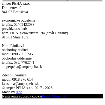
amper PEHA s.r.o.
Donnerova 9
841 02 Bratislava
ekonomické oddelenie
tel./fax: 02/ 65422033
prevádzka-sklad:
nám. Dr. A. Schweitzera 194 (areál Chirany)
916 01 Stará Turá
Nora Pániková
obchodný riaditeľ
mobil: 0905 895 245
obchodné oddelenie
tel./fax: 032/ 7762741
amperpeha@amperpeha.sk
Zdeno Kvasnica
mobil: 0918 376 614
kvasnica@amperpeha.sk
© amper PEHA s.r.o. 2017 - 2026
Made by
Atte
Nastavenia súborov cookie
Prijať
Odmietnuť