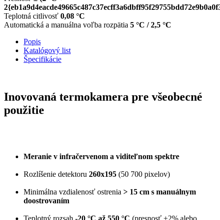
2{eb1a9d4eacde49665c487c37ecff3a6dbff95f29755bdd72e9b0a0f
Teplotná citlivosť
0,08 °C
Automatická a manuálna voľba rozpätia
5 °C / 2,5 °C
Popis
Katalógový list
Špecifikácie
Inovovaná termokamera pre všeobecné
použitie
Meranie v infračervenom a viditeľnom spektre
Rozlíšenie detektoru
260x195
(50 700 pixelov)
Minimálna vzdialenosť ostrenia
> 15 cm s manuálnym
doostrovaním
Teplotný rozsah
-20 °C až 550 °C
(presnosť ±2% alebo