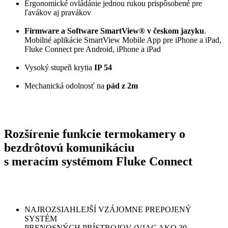
Ergonomické ovládánie jednou rukou prispôsobené pre
ľavákov aj pravákov
Firmware a Software SmartView® v českom jazyku
.
Mobilné aplikácie SmartView Mobile App pre iPhone a iPad,
Fluke Connect pre Android, iPhone a iPad
Vysoký stupeň krytia
IP 54
Mechanická odolnosť na
pád z 2m
Rozšírenie funkcie termokamery o
bezdrôtovú komunikáciu
s meracím systémom Fluke Connect
NAJROZSIAHLEJŠÍ VZÁJOMNE PREPOJENÝ
SYSTÉM
PRENOSNÝCH PRÍSTROJOV (VIAC AKO 30