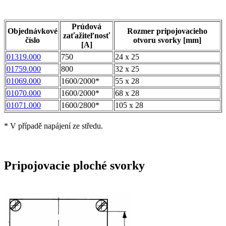
Prúdová
Objednávkové
Rozmer pripojovacieho
zaťažiteľnosť
číslo
otvoru svorky [mm]
[A]
01319.000
750
24 x 25
01759.000
800
32 x 25
01069.000
1600/2000*
55 x 28
01070.000
1600/2000*
68 x 28
01071.000
1600/2800*
105 x 28
* V případě napájení ze středu.
Pripojovacie ploché svorky