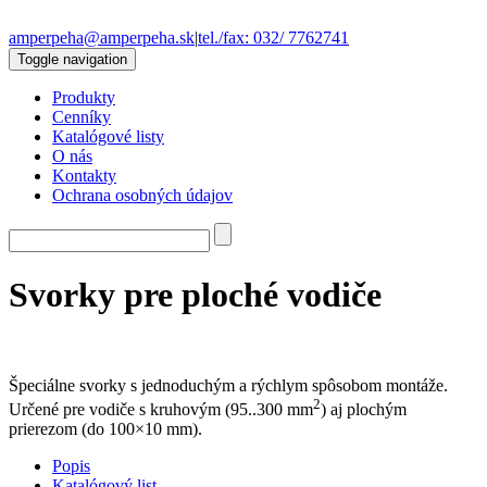
amperpeha@amperpeha.sk
|
tel./fax: 032/ 7762741
Toggle navigation
Produkty
Cenníky
Katalógové listy
O nás
Kontakty
Ochrana osobných údajov
Svorky pre ploché vodiče
Špeciálne svorky s jednoduchým a rýchlym spôsobom montáže.
2
Určené pre vodiče s kruhovým (95..300 mm
) aj plochým
prierezom (do 100×10 mm).
Popis
Katalógový list