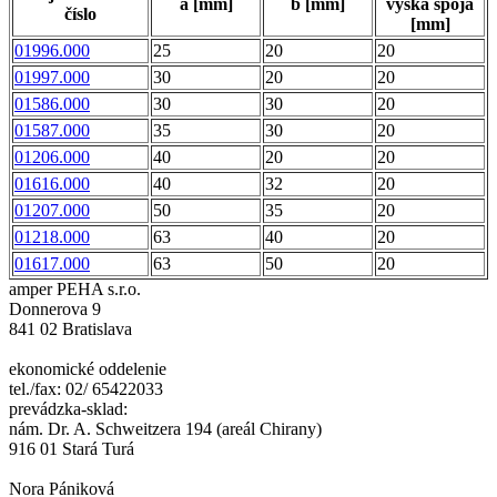
a [mm]
b [mm]
výška spoja
číslo
[mm]
01996.000
25
20
20
01997.000
30
20
20
01586.000
30
30
20
01587.000
35
30
20
01206.000
40
20
20
01616.000
40
32
20
01207.000
50
35
20
01218.000
63
40
20
01617.000
63
50
20
amper PEHA s.r.o.
Donnerova 9
841 02 Bratislava
ekonomické oddelenie
tel./fax: 02/ 65422033
prevádzka-sklad:
nám. Dr. A. Schweitzera 194 (areál Chirany)
916 01 Stará Turá
Nora Pániková