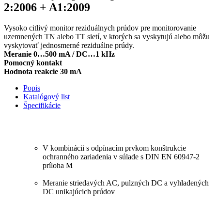
2:2006 + A1:2009
Vysoko citlivý monitor reziduálnych prúdov pre monitorovanie
uzemnených TN alebo TT sietí, v ktorých sa vyskytujú alebo môžu
vyskytovať jednosmerné reziduálne prúdy.
Meranie 0…500 mA / DC…1 kHz
Pomocný kontakt
Hodnota reakcie 30 mA
Popis
Katalógový list
Špecifikácie
V kombinácii s odpínacím prvkom konštrukcie
ochranného zariadenia v súlade s DIN EN 60947-2
príloha M
Meranie striedavých AC, pulzných DC a vyhladených
DC unikajúcich prúdov