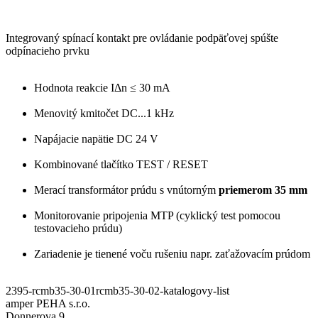
Integrovaný spínací kontakt pre ovládanie podpäťovej spúšte
odpínacieho prvku
Hodnota reakcie IΔn ≤ 30 mA
Menovitý kmitočet DC...1 kHz
Napájacie napätie DC 24 V
Kombinované tlačítko TEST / RESET
Merací transformátor prúdu s vnútorným
priemerom 35 mm
Monitorovanie pripojenia MTP (cyklický test pomocou
testovacieho prúdu)
Zariadenie je tienené voču rušeniu napr. zaťažovacím prúdom
2395-rcmb35-30-01rcmb35-30-02-katalogovy-list
amper PEHA s.r.o.
Donnerova 9