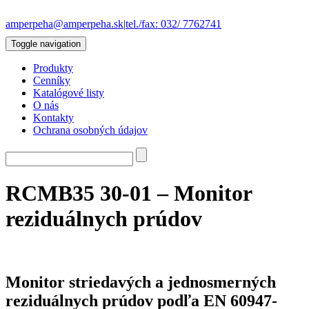
amperpeha@amperpeha.sk
|
tel./fax: 032/ 7762741
Toggle navigation
Produkty
Cenníky
Katalógové listy
O nás
Kontakty
Ochrana osobných údajov
RCMB35 30-01 – Monitor
reziduálnych prúdov
Monitor striedavých a jednosmerných
reziduálnych prúdov podľa EN 60947-