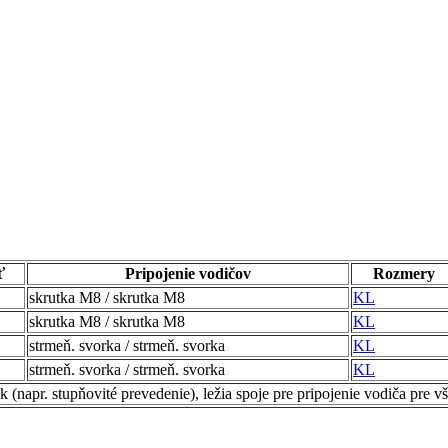
ť
Pripojenie vodičov
Rozmery
skrutka M8 / skrutka M8
KL
skrutka M8 / skrutka M8
KL
strmeň. svorka / strmeň. svorka
KL
strmeň. svorka / strmeň. svorka
KL
napr. stupňovité prevedenie), ležia spoje pre pripojenie vodiča pre v