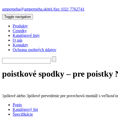
amperpeha@amperpeha.sk
|
tel./fax: 032/ 7762741
Toggle navigation
Produkty
Cenníky
Katalógové listy
O nás
Kontakty
Ochrana osobných údajov
poistkové spodky – pre poistky
1pólové alebo 3pólové prevedenie pre povrchovú montáž s veľkosťo
Popis
Katalógový list
Špecifikácie