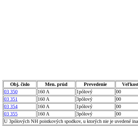
Obj. číslo
Men. prúd
Prevedenie
Veľkos
03 350
160 A
1pólový
00
03 351
160 A
3pólový
00
03 354
160 A
1pólový
00
03 355
160 A
3pólový
00
U 3pólových NH poistkových spodkov, u ktorých nie je uvedené inak (