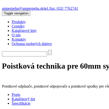
amperpeha@amperpeha.sk
|
tel./fax: 032/ 7762741
Toggle navigation
Produkty
Cenníky
Katalógové listy
O nás
Kontakty
Ochrana osobných údajov
Poistková technika pre 60mm s
Poistkové odpínače, poistkové odpojovače a poistkové spodky pre v
Popis
Katalógový list
Špecifikácie