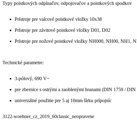
Typy poistkových odpínačov, odpojovačov a poistkových spodkov
Prístroje pre valcové poistkové vložky 10x38
Prístroje pre závitové poistkové vložky D01, D02
Prístroje pre nožové poistkové vložky NH000, NH00, NH1,
Technické parametre:
3-pólový, 690 V~
pre zbernice s ostrými a zaoblenými hranami (DIN 1759 / DIN
univerzálné použitie pre 5 aj 10mm šírku prípojníc
3122-woehner_cz_2019_60classic_neopravene