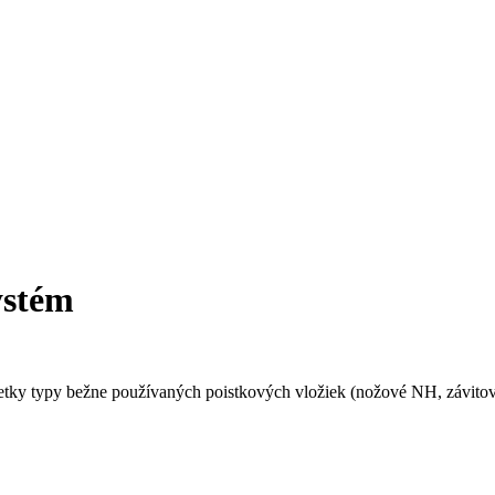
ystém
šetky typy bežne používaných poistkových vložiek (nožové NH, závito