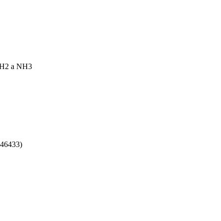
 NH2 a NH3
 46433)