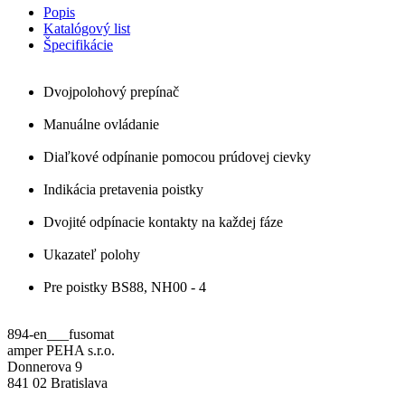
Popis
Katalógový list
Špecifikácie
Dvojpolohový prepínač
Manuálne ovládanie
Diaľkové odpínanie pomocou prúdovej cievky
Indikácia pretavenia poistky
Dvojité odpínacie kontakty na každej fáze
Ukazateľ polohy
Pre poistky BS88, NH00 - 4
894-en___fusomat
amper PEHA s.r.o.
Donnerova 9
841 02 Bratislava