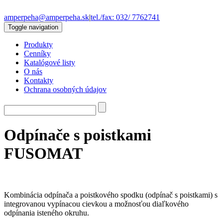
amperpeha@amperpeha.sk
|
tel./fax: 032/ 7762741
Toggle navigation
Produkty
Cenníky
Katalógové listy
O nás
Kontakty
Ochrana osobných údajov
Odpínače s poistkami
FUSOMAT
Kombinácia odpínača a poistkového spodku (odpínač s poistkami) s
integrovanou vypínacou cievkou a možnosťou diaľkového
odpínania isteného okruhu.