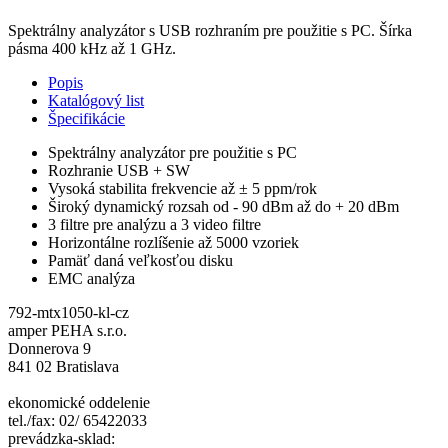
Spektrálny analyzátor s USB rozhraním pre použitie s PC. Šírka
pásma 400 kHz až 1 GHz.
Popis
Katalógový list
Špecifikácie
Spektrálny analyzátor pre použitie s PC
Rozhranie USB + SW
Vysoká stabilita frekvencie až ± 5 ppm/rok
Široký dynamický rozsah od - 90 dBm až do + 20 dBm
3 filtre pre analýzu a 3 video filtre
Horizontálne rozlíšenie až 5000 vzoriek
Pamäť daná veľkosťou disku
EMC analýza
792-mtx1050-kl-cz
amper PEHA s.r.o.
Donnerova 9
841 02 Bratislava
ekonomické oddelenie
tel./fax: 02/ 65422033
prevádzka-sklad: