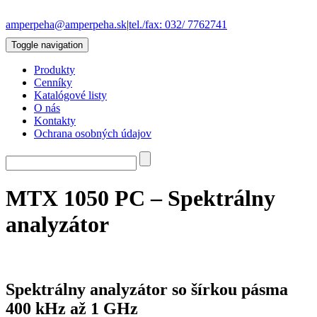
amperpeha@amperpeha.sk
|
tel./fax: 032/ 7762741
Toggle navigation
Produkty
Cenníky
Katalógové listy
O nás
Kontakty
Ochrana osobných údajov
MTX 1050 PC – Spektrálny
analyzátor
Spektrálny analyzátor so šírkou pásma
400 kHz až 1 GHz