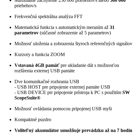
Maximálne zachytenie 250 000 priebehov/s alebo
500 000
priebehov/s
Frekvenčná spektrálna analýza FFT
Matematická funkcia s automatickým meraním až
31
parametrov
(súčasné zobrazenie až 5 parametrov)
Možnosť uloženia a zobrazenia štyroch referenčných signálov
Kurzory a funkcia ZOOM
Vstavaná 4GB pamäť
pre ukladanie dát s možnosťou
rozšírenia externej USB pamäte
Dve komunikačné rozhrania USB
- USB HOST pre pripojenie externej pamäte USB
- USB DEVICE prr pripojenie prístroja k PC s použitím
SW
ScopeSuite®
Možnosť ovládania pomocou pripojenej USB myši
Kompaktné puzdro
Voliteľný akumulátor umožňuje prevádzku až na 7 hodín