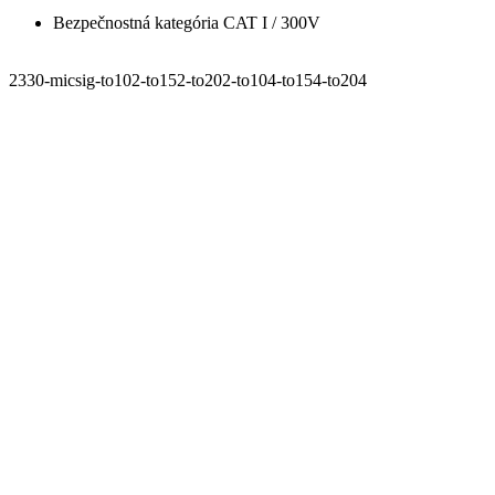
Bezpečnostná kategória CAT I / 300V
2330-micsig-to102-to152-to202-to104-to154-to204