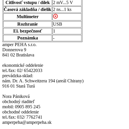
Citlivosť vstupu / dílek
2 mV...5 V
Časová základňa / dielik
2 ns...1 ks
Multimeter
Rozhranie
USB
El. bezpečnosť
1
Poznámka
-
amper PEHA s.r.o.
Donnerova 9
841 02 Bratislava
ekonomické oddelenie
tel./fax: 02/ 65422033
prevádzka-sklad:
nám. Dr. A. Schweitzera 194 (areál Chirany)
916 01 Stará Turá
Nora Pániková
obchodný riaditeľ
mobil: 0905 895 245
obchodné oddelenie
tel./fax: 032/ 7762741
amperpeha@amperpeha.sk