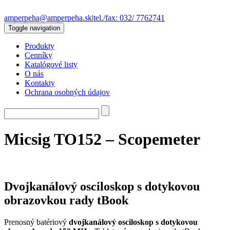
amperpeha@amperpeha.sk
|
tel./fax: 032/ 7762741
Toggle navigation
Produkty
Cenníky
Katalógové listy
O nás
Kontakty
Ochrana osobných údajov
Micsig TO152 – Scopemeter
Dvojkanálový osciloskop s dotykovou
obrazovkou rady tBook
Prenosný batériový
dvojkanálový osciloskop s dotykovou