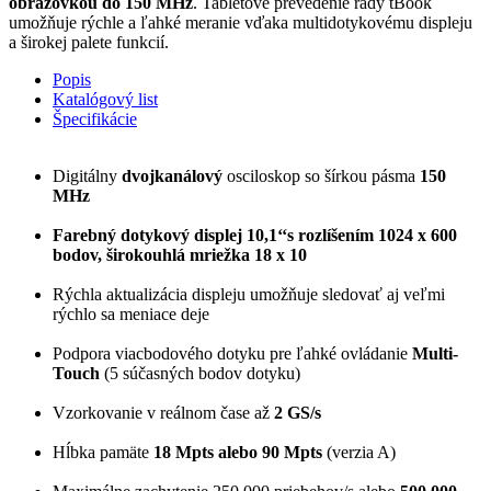
obrazovkou do 150 MHz
. Tabletové prevedenie rady tBook
umožňuje rýchle a ľahké meranie vďaka multidotykovému displeju
a širokej palete funkcií.
Popis
Katalógový list
Špecifikácie
Digitálny
dvojkanálový
osciloskop so šírkou pásma
150
MHz
Farebný dotykový displej 10,1‘‘s rozlíšením 1024 x 600
bodov, širokouhlá mriežka 18 x 10
Rýchla aktualizácia displeju umožňuje sledovať aj veľmi
rýchlo sa meniace deje
Podpora viacbodového dotyku pre ľahké ovládanie
Multi-
Touch
(5 súčasných bodov dotyku)
Vzorkovanie v reálnom čase až
2 GS/s
Hĺbka pamäte
18 Mpts alebo 90 Mpts
(verzia A)