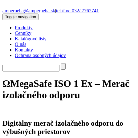
amperpeha@amperpeha.sk
|
tel./fax: 032/ 7762741
Toggle navigation
Produkty
Cenníky
Katalógové listy
O nás
Kontakty
Ochrana osobných údajov
ΩMegaSafe ISO 1 Ex – Merač
izolačného odporu
Digitálny merač izolačného odporu do
výbušných priestorov