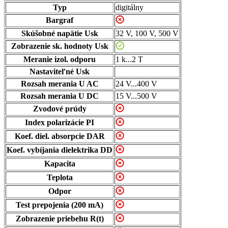
Typ
digitálny
Bargraf
Skúšobné napätie Usk
32 V, 100 V, 500 V
Zobrazenie sk. hodnoty Usk
Meranie izol. odporu
1 k...2 T
Nastaviteľné Usk
Rozsah merania U AC
24 V...400 V
Rozsah merania U DC
15 V...500 V
Zvodové prúdy
Index polarizácie PI
Koef. diel. absorpcie DAR
Koef. vybíjania dielektrika DD
Kapacita
Teplota
Odpor
Test prepojenia (200 mA)
Zobrazenie priebehu R(t)