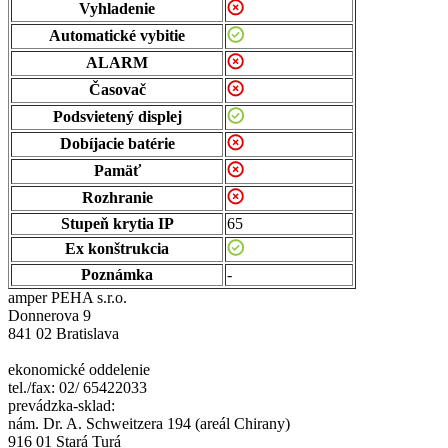
Vyhladenie
Automatické vybitie
ALARM
Časovač
Podsvietený displej
Dobíjacie batérie
Pamäť
Rozhranie
Stupeň krytia IP
65
Ex konštrukcia
Poznámka
-
amper PEHA s.r.o.
Donnerova 9
841 02 Bratislava
ekonomické oddelenie
tel./fax: 02/ 65422033
prevádzka-sklad:
nám. Dr. A. Schweitzera 194 (areál Chirany)
916 01 Stará Turá