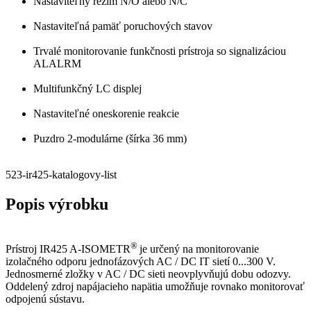
Nastaviteľný režim N/O alebo N/C
Nastaviteľná pamäť poruchových stavov
Trvalé monitorovanie funkčnosti prístroja so signalizáciou
ALALRM
Multifunkčný LC displej
Nastaviteľné oneskorenie reakcie
Puzdro 2-modulárne (šírka 36 mm)
523-ir425-katalogovy-list
Popis výrobku
®
Prístroj IR425 A-ISOMETR
je určený na monitorovanie
izolačného odporu jednofázových AC / DC IT sietí 0...300 V.
Jednosmerné zložky v AC / DC sieti neovplyvňujú dobu odozvy.
Oddelený zdroj napájacieho napätia umožňuje rovnako monitorovať
odpojenú sústavu.