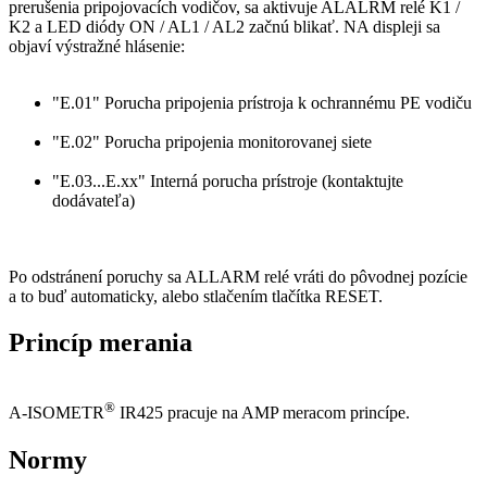
prerušenia pripojovacích vodičov, sa aktivuje ALALRM relé K1 /
K2 a LED diódy ON / AL1 / AL2 začnú blikať. NA displeji sa
objaví výstražné hlásenie:
"E.01" Porucha pripojenia prístroja k ochrannému PE vodiču
"E.02" Porucha pripojenia monitorovanej siete
"E.03...E.xx" Interná porucha prístroje (kontaktujte
dodávateľa)
Po odstránení poruchy sa ALLARM relé vráti do pôvodnej pozície
a to buď automaticky, alebo stlačením tlačítka RESET.
Princíp merania
®
A-ISOMETR
IR425 pracuje na AMP meracom princípe.
Normy