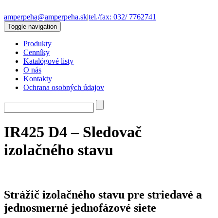
amperpeha@amperpeha.sk
|
tel./fax: 032/ 7762741
Toggle navigation
Produkty
Cenníky
Katalógové listy
O nás
Kontakty
Ochrana osobných údajov
IR425 D4 – Sledovač
izolačného stavu
Strážič izolačného stavu pre striedavé a
jednosmerné jednofázové siete