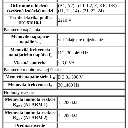
Ochranné oddelenie
(A1, A2) - (L1, L2, E, KE, T/R) -
(zvýšená izolácia) medzi
(11, 12, 14) - (21, 22, 24)
Test dielektrika podľa
2210 V
IEC61010-1
Parametre napájania
Menovité napájacie
viď údaje pre objednanie
napätie U
S
Menovitá frekvencia
DC, 30...460 Hz
napájacieho napätia f
s
Vlastná spotreba
≤ 3,0 VA
Parametre monitorovanej IT siete
Menovité napätie siete U
DC 0...300 V
n
Menovitá frekvencia f
30...460 Hz
n
Hodnoty reakcie
Menovitá hodnota reakcie
1...200 kΩ
R
(ALARM 1)
an1
Menovitá hodnota reakcie
1...200 kΩ
R
(ALARM 2)
an2
Prednastavenie