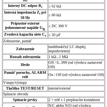
Interný DC odpor R
≥ 62 kΩ
i
Interná impedancia Z
pri
i
≥ 60 kΩ
50 Hz
Prípustné externé
≤ DC 300 V
jednosmerné napätie U
fg
Zvodová kapacita siete C
≤ 20 µF
e
Zobrazenie, pamäť
multifunkčný LC displej,
Zobrazenie
nepodsvietený
Rozsah zobrazenia
1 kΩ...1 MΩ
Off / 0...999 (od výrobcu nastavené
Heslo
Off)
Pamäť poruchy, ALARM
On / Off (od výrobcu nastavené Off)
relé
Vstupy/výstupy
Tlačítko TEST/RESET
interné/externé
Spínacie obvody
Spínacie prvky
2 × relé s 1 prepínacím kontaktom
N/C alebo N/O (od výrobcu