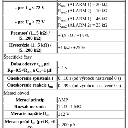
R
(ALARM 1) = 20 kΩ,
an1
- pre U
≤ 72 V
n
R
(ALARM 2) = 10 kΩ
an2
R
(ALARM 1) = 46 kΩ,
an1
- pre U
> 72 V
n
R
(ALARM 2) = 23 kΩ
an2
Presnosť (1...5 kΩ) /
±0,5 kΩ / ±15 %
(5...200 kΩ)
Hysterézia (1...5 kΩ) /
+1 kΩ / +25 %
(5...200 kΩ)
Špecifické časy
Doba odozvy t
pri
an
≤ 1 s
R
=0,5×R
a C
=1 µF
F
an
e
Oneskorenie spustenia t
0...10 s (od výrobcu nastavené 0 s)
Oneskorenie reakcie t
0...99 s (od výrobcu nastavené 0 s)
on
Merací obvod
Merací princíp
AMP
Rozsah merania
1 kΩ...1 MΩ
Meracie napätie U
±12 V
m
Merací prúd I
(pri R
=0
m
F
≤ 200 µA
Ω)