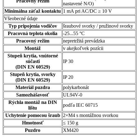
Pracovný režim
nastavené N/O)
Minimálna záťaž kontaktu
1 mA pri AC/DC ≥ 10 V
Všeobecné údaje
Typ pripojenia vodičov
šraubové svorky / pružinové svorky
Pracovná teplota okolia
-25...55 °C
Pracovný režim
nepretržitá prevádzka
Montáž
v akejkoľvek pozícii
Stupeň krytia, vnútorné
súčasti
IP 30
(DIN EN 60529)
Stupeň krytia, svorky
IP 20
(DIN EN 60529)
Materiál puzdra
polykarbonát
Samozhášavosť
UL94V-0
Rýchla montáž na DIN
podľa IEC 60715
lištu
Uchytenie pomocou šraub
2×M4 s montážnou svorkou
Hmotnosť
≤ 150 g
Puzdro
XM420