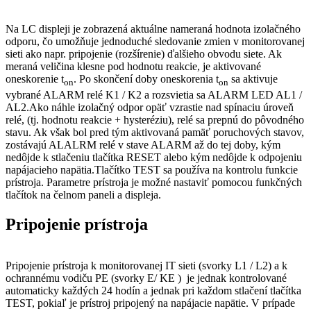
Na LC displeji je zobrazená aktuálne nameraná hodnota izolačného
odporu, čo umožňuje jednoduché sledovanie zmien v monitorovanej
sieti ako napr. pripojenie (rozšírenie) ďalšieho obvodu siete. Ak
meraná veličina klesne pod hodnotu reakcie, je aktivované
oneskorenie t
. Po skončení doby oneskorenia t
sa aktivuje
on
on
vybrané ALARM relé K1 / K2 a rozsvietia sa ALARM LED AL1 /
AL2.Ako náhle izolačný odpor opäť vzrastie nad spínaciu úroveň
relé, (tj. hodnotu reakcie + hysteréziu), relé sa prepnú do pôvodného
stavu. Ak však bol pred tým aktivovaná pamäť poruchových stavov,
zostávajú ALALRM relé v stave ALARM až do tej doby, kým
nedôjde k stlačeniu tlačítka RESET alebo kým nedôjde k odpojeniu
napájacieho napätia.Tlačítko TEST sa používa na kontrolu funkcie
prístroja. Parametre prístroja je možné nastaviť pomocou funkčných
tlačítok na čelnom paneli a displeja.
Pripojenie prístroja
Pripojenie prístroja k monitorovanej IT sieti (svorky L1 / L2) a k
ochrannému vodiču PE (svorky E/ KE ) je jednak kontrolované
automaticky každých 24 hodín a jednak pri každom stlačení tlačítka
TEST, pokiaľ je prístroj pripojený na napájacie napätie. V prípade