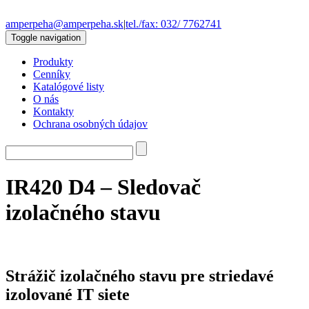
amperpeha@amperpeha.sk
|
tel./fax: 032/ 7762741
Toggle navigation
Produkty
Cenníky
Katalógové listy
O nás
Kontakty
Ochrana osobných údajov
IR420 D4 – Sledovač
izolačného stavu
Strážič izolačného stavu pre striedavé
izolované IT siete