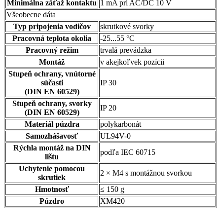
Minimálna záťaž kontaktu
1 mA pri AC/DC 10 V
Všeobecne dáta
Typ pripojenia vodičov
skrutkové svorky
Pracovná teplota okolia
-25...55 °C
Pracovný režim
trvalá prevádzka
Montáž
v akejkoľvek pozícii
Stupeň ochrany, vnútorné
súčasti
IP 30
(DIN EN 60529)
Stupeň ochrany, svorky
IP 20
(DIN EN 60529)
Materiál púzdra
polykarbonát
Samozhášavosť
UL94V-0
Rýchla montáž na DIN
podľa IEC 60715
lištu
Uchytenie pomocou
2 × M4 s montážnou svorkou
skrutiek
Hmotnosť
≤ 150 g
Púzdro
XM420