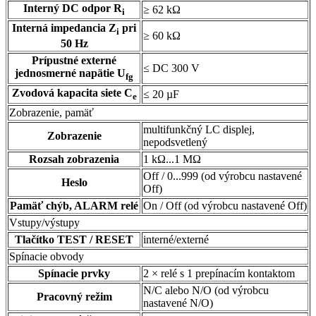
Interný DC odpor R
≥ 62 kΩ
i
Interná impedancia Z
pri
i
≥ 60 kΩ
50 Hz
Prípustné externé
≤ DC 300 V
jednosmerné napätie U
fg
Zvodová kapacita siete C
≤ 20 µF
e
Zobrazenie, pamäť
multifunkčný LC displej,
Zobrazenie
nepodsvetlený
Rozsah zobrazenia
1 kΩ...1 MΩ
Off / 0...999 (od výrobcu nastavené
Heslo
Off)
Pamäť chýb, ALARM relé
On / Off (od výrobcu nastavené Off)
Vstupy/výstupy
Tlačítko TEST / RESET
interné/externé
Spínacie obvody
Spínacie prvky
2 × relé s 1 prepínacím kontaktom
N/C alebo N/O (od výrobcu
Pracovný režim
nastavené N/O)