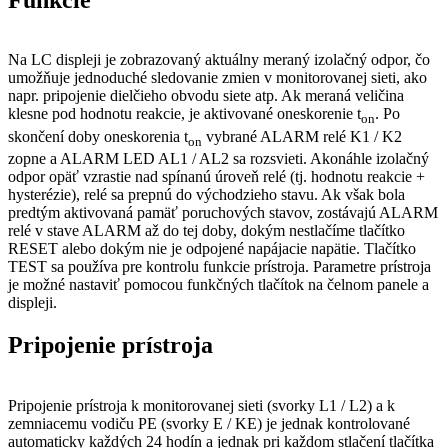
Na LC displeji je zobrazovaný aktuálny meraný izolačný odpor, čo
umožňuje jednoduché sledovanie zmien v monitorovanej sieti, ako
napr. pripojenie dielčieho obvodu siete atp. Ak meraná veličina
klesne pod hodnotu reakcie, je aktivované oneskorenie t
. Po
on
skončení doby oneskorenia t
vybrané ALARM relé K1 / K2
on
zopne a ALARM LED AL1 / AL2 sa rozsvieti. Akonáhle izolačný
odpor opäť vzrastie nad spínanú úroveň relé (tj. hodnotu reakcie +
hysterézie), relé sa prepnú do východzieho stavu. Ak však bola
predtým aktivovaná pamäť poruchových stavov, zostávajú ALARM
relé v stave ALARM až do tej doby, dokým nestlačíme tlačítko
RESET alebo dokým nie je odpojené napájacie napätie. Tlačítko
TEST sa používa pre kontrolu funkcie prístroja. Parametre prístroja
je možné nastaviť pomocou funkčných tlačítok na čelnom panele a
displeji.
Pripojenie prístroja
Pripojenie prístroja k monitorovanej sieti (svorky L1 / L2) a k
zemniacemu vodiču PE (svorky E / KE) je jednak kontrolované
automaticky každých 24 hodín a jednak pri každom stlačení tlačítka