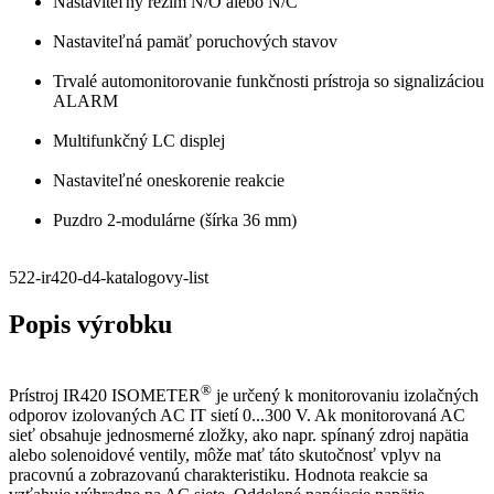
Nastaviteľný režim N/O alebo N/C
Nastaviteľná pamäť poruchových stavov
Trvalé automonitorovanie funkčnosti prístroja so signalizáciou
ALARM
Multifunkčný LC displej
Nastaviteľné oneskorenie reakcie
Puzdro 2-modulárne (šírka 36 mm)
522-ir420-d4-katalogovy-list
Popis výrobku
®
Prístroj IR420 ISOMETER
je určený k monitorovaniu izolačných
odporov izolovaných AC IT sietí 0...300 V. Ak monitorovaná AC
sieť obsahuje jednosmerné zložky, ako napr. spínaný zdroj napätia
alebo solenoidové ventily, môže mať táto skutočnosť vplyv na
pracovnú a zobrazovanú charakteristiku. Hodnota reakcie sa