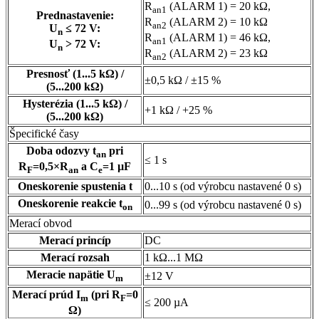
R
(ALARM 1) = 20 kΩ,
an1
Prednastavenie:
R
(ALARM 2) = 10 kΩ
an2
U
≤ 72 V:
n
R
(ALARM 1) = 46 kΩ,
an1
U
> 72 V:
n
R
(ALARM 2) = 23 kΩ
an2
Presnosť (1...5 kΩ) /
±0,5 kΩ / ±15 %
(5...200 kΩ)
Hysterézia (1...5 kΩ) /
+1 kΩ / +25 %
(5...200 kΩ)
Špecifické časy
Doba odozvy t
pri
an
≤ 1 s
R
=0,5×R
a C
=1 µF
F
an
e
Oneskorenie spustenia t
0...10 s (od výrobcu nastavené 0 s)
Oneskorenie reakcie t
0...99 s (od výrobcu nastavené 0 s)
on
Merací obvod
Merací princíp
DC
Merací rozsah
1 kΩ...1 MΩ
Meracie napätie U
±12 V
m
Merací prúd I
(pri R
=0
m
F
≤ 200 µA
Ω)