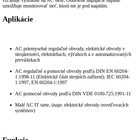
vzťahuje výhradne na AC siete. Oddelené napájacie napätie
umožňuje monitorovať sieť, ktorá nie je pod napätím.
Aplikácie
AC priemyselné regulačné obvody, elektrické obvody v
strojárenství, elektrárňach, výťahoch a v automatizovaných
prevádzkach
AC regulačné a pomocné obvody podľa DIN EN 60204-
1:1998-11 (Elektrické části strojních zařízení). IEC 60204-
1:1997, EN 60204-1:1997
AC pomocné obvody podľa DIN VDE 0100-725:1991-11
Malé AC IT siete, (napr. elektrické obvody osvetľovacích
systémov)
Funkcie