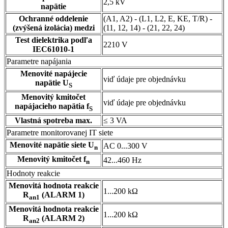
2,5 kV
napätie
Ochranné oddelenie
(A1, A2) - (L1, L2, E, KE, T/R) -
(zvýšená izolácia) medzi
(11, 12, 14) - (21, 22, 24)
Test dielektrika podľa
2210 V
IEC61010-1
Parametre napájania
Menovité napájecie
viď údaje pre objednávku
napätie U
S
Menovitý kmitočet
viď údaje pre objednávku
napájacieho napätia f
S
Vlastná spotreba max.
≤ 3 VA
Parametre monitorovanej IT siete
Menovité napätie siete U
AC 0...300 V
n
Menovitý kmitočet f
42...460 Hz
n
Hodnoty reakcie
Menovitá hodnota reakcie
1...200 kΩ
R
(ALARM 1)
an1
Menovitá hodnota reakcie
1...200 kΩ
R
(ALARM 2)
an2