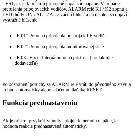
TEST, ak je k prístroji pripojené napájacie napätie. V prípade
prerušenia pripojovacích vodičov, ALARM relé K1 / K2 zopnú a
LED diódy ON / AL 1 / AL 2 začnú blikať a na displeji sa objaví
výstražné hlásenie:
"E.01" Porucha pripojenia prístroja k PE vodiči
"E.02" Porucha pripojenia monitorovanej siete
"E.03...E.xx" Interná porucha prístroja (kontaktujte
dodávateľa)
Po odstranení poruchy sa ALARM relé vráti do pôvodného stavu a
to buď automaticky alebo stlačením tlačítka RESET.
Funkcia prednastavenia
Ak je prístroj prvykrát zapnutý a dôjde k meraniu napätia, je
hodnota reakcie prednastavená automaticky.