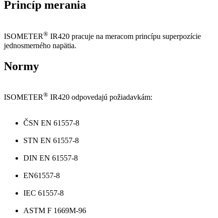
Princíp merania
®
ISOMETER
IR420 pracuje na meracom princípu superpozície
jednosmerného napätia.
Normy
®
ISOMETER
IR420 odpovedajú požiadavkám:
ČSN EN 61557-8
STN EN 61557-8
DIN EN 61557-8
EN61557-8
IEC 61557-8
ASTM F 1669M-96