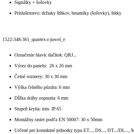
Signálky + šošovky
Príslušenstvo: držiaky štítkov, hmatníky (šošovky), štítky
1522-348-361_quartex-r-juwel_e
Označenie hlavíc tlačítok: QRJ...
Výrez do panelu: 26 x 26 mm
Čelné rozmery: 30 x 30 mm
Výška čelného púzdra: 6 mm
Dĺžka dráhy zopnutia: 6 mm
Stupeň krytia: min. IP 65
Montážny raster podľa EN 50007: 30 x 50mm
Určené pre kontaktné jednotky typu ET..., DS..., DT.../DL..., M