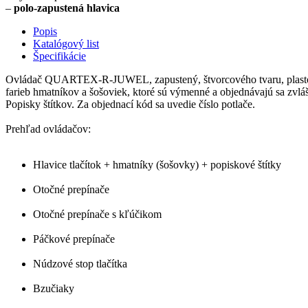
–
polo-zapustená hlavica
Popis
Katalógový list
Špecifikácie
Ovládač QUARTEX-R-JUWEL, zapustený, štvorcového tvaru, plastový, 
farieb hmatníkov a šošoviek, ktoré sú výmenné a objednávajú sa zvláš
Popisky štítkov. Za objednací kód sa uvedie číslo potlače.
Prehľad ovládačov:
Hlavice tlačítok + hmatníky (šošovky) + popiskové štítky
Otočné prepínače
Otočné prepínače s kľúčikom
Páčkové prepínače
Núdzové stop tlačítka
Bzučiaky