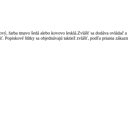
farba tmavo šedá alebo kovovo lesklá.Zvlášť sa dodáva ovládač a zv
ť. Popiskové štítky sa objednávajú taktiež zvlášť, podľa priania zákaz