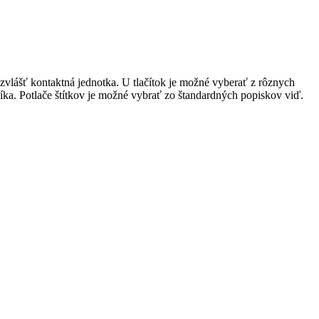
lášť kontaktná jednotka. U tlačítok je možné vyberať z rôznych
níka. Potlače štítkov je možné vybrať zo štandardných popiskov viď.