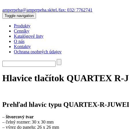
amperpeha@amperpeha.sk
|
tel./fax: 032/ 7762741
Toggle navigation
Produkty
Cenníky
Katalógové listy
O nás
Kontakty
Ochrana osobných údajov
Hlavice tlačítok QUARTEX R
Prehľad hlavíc typu QUARTEX-R-JUWE
–
štvorcový tvar
– čelný rozmer: 30 x 30 mm
– výrez do panelu: 26 x 26 mm