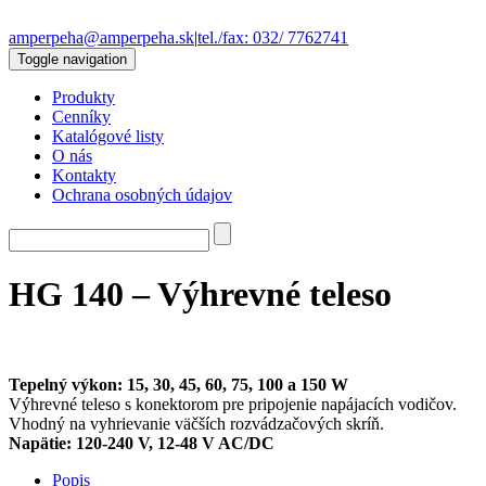
amperpeha@amperpeha.sk
|
tel./fax: 032/ 7762741
Toggle navigation
Produkty
Cenníky
Katalógové listy
O nás
Kontakty
Ochrana osobných údajov
HG 140 – Výhrevné teleso
Tepelný výkon: 15, 30, 45, 60, 75, 100 a 150 W
Výhrevné teleso s konektorom pre pripojenie napájacích vodičov.
Vhodný na vyhrievanie väčších rozvádzačových skríň.
Napätie: 120-240 V, 12-48 V AC/DC
Popis