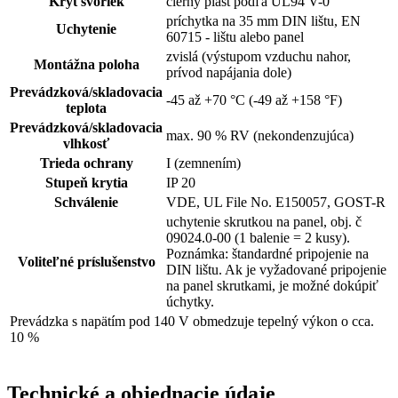
Kryt svoriek
čierny plast podľa UL94 V-0
príchytka na 35 mm DIN lištu, EN
Uchytenie
60715 - lištu alebo panel
zvislá (výstupom vzduchu nahor,
Montážna poloha
prívod napájania dole)
Prevádzková/skladovacia
-45 až +70 °C (-49 až +158 °F)
teplota
Prevádzková/skladovacia
max. 90 % RV (nekondenzujúca)
vlhkosť
Trieda ochrany
I (zemnením)
Stupeň krytia
IP 20
Schválenie
VDE, UL File No. E150057, GOST-R
uchytenie skrutkou na panel, obj. č
09024.0-00 (1 balenie = 2 kusy).
Poznámka: štandardné pripojenie na
Voliteľné príslušenstvo
DIN lištu. Ak je vyžadované pripojenie
na panel skrutkami, je možné dokúpiť
úchytky.
Prevádzka s napätím pod 140 V obmedzuje tepelný výkon o cca.
10 %
Technické a objednacie údaje