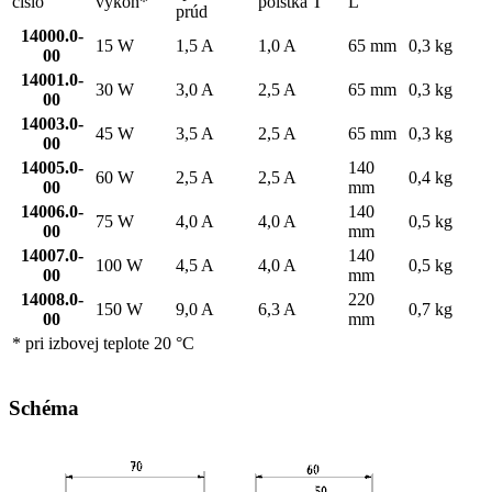
číslo
výkon*
poistka T
L
prúd
14000.0-
15 W
1,5 A
1,0 A
65 mm
0,3 kg
00
14001.0-
30 W
3,0 A
2,5 A
65 mm
0,3 kg
00
14003.0-
45 W
3,5 A
2,5 A
65 mm
0,3 kg
00
14005.0-
140
60 W
2,5 A
2,5 A
0,4 kg
00
mm
14006.0-
140
75 W
4,0 A
4,0 A
0,5 kg
00
mm
14007.0-
140
100 W
4,5 A
4,0 A
0,5 kg
00
mm
14008.0-
220
150 W
9,0 A
6,3 A
0,7 kg
00
mm
* pri izbovej teplote 20 °C
Schéma