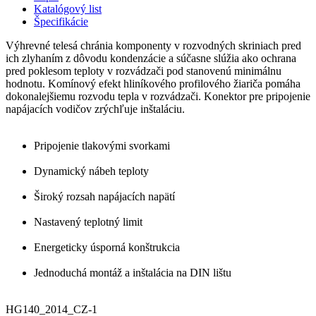
Katalógový list
Špecifikácie
Výhrevné telesá chránia komponenty v rozvodných skriniach pred
ich zlyhaním z dôvodu kondenzácie a súčasne slúžia ako ochrana
pred poklesom teploty v rozvádzači pod stanovenú minimálnu
hodnotu. Komínový efekt hliníkového profilového žiariča pomáha
dokonalejšiemu rozvodu tepla v rozvádzači. Konektor pre pripojenie
napájacích vodičov zrýchľuje inštaláciu.
Pripojenie tlakovými svorkami
Dynamický nábeh teploty
Široký rozsah napájacích napätí
Nastavený teplotný limit
Energeticky úsporná konštrukcia
Jednoduchá montáž a inštalácia na DIN lištu
HG140_2014_CZ-1