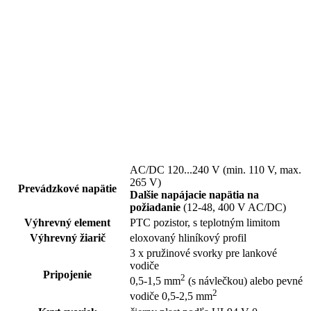
AC/DC 120...240 V (min. 110 V, max.
265 V)
Prevádzkové napätie
Dalšie napájacie napätia na
požiadanie
(12-48, 400 V AC/DC)
Výhrevný element
PTC pozistor, s teplotným limitom
Výhrevný žiarič
eloxovaný hliníkový profil
3 x pružinové svorky pre lankové
vodiče
Pripojenie
2
0,5-1,5 mm
(s návlečkou) alebo pevné
2
vodiče 0,5-2,5 mm