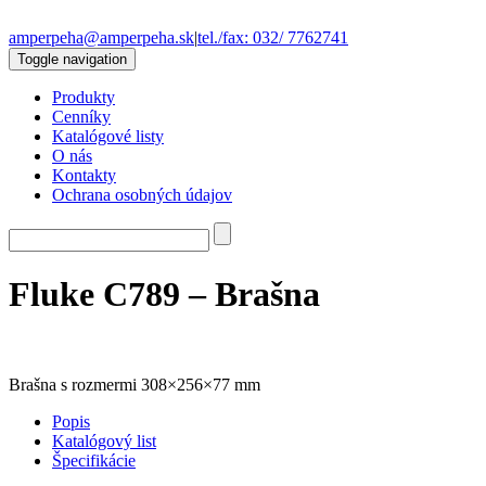
amperpeha@amperpeha.sk
|
tel./fax: 032/ 7762741
Toggle navigation
Produkty
Cenníky
Katalógové listy
O nás
Kontakty
Ochrana osobných údajov
Fluke C789 – Brašna
Brašna s rozmermi 308×256×77 mm
Popis
Katalógový list
Špecifikácie