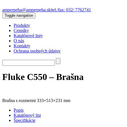
amperpeha@amperpeha.sk
|
tel./fax: 032/ 7762741
Toggle navigation
Produkty
Cenníky
Katalógové listy
O nás
Kontakty
Ochrana osobných údajov
Fluke C550 – Brašna
Brašna s rozmermi 333×513×231 mm
Popis
Katalógový list
Špecifikácie