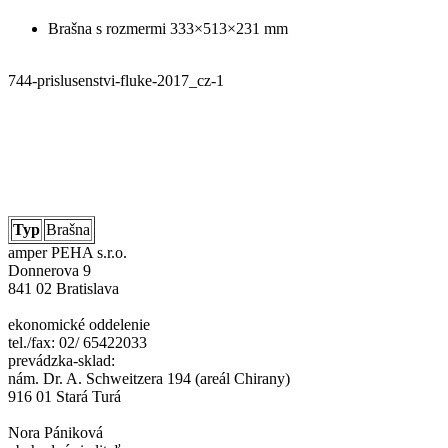
Brašna s rozmermi 333×513×231 mm
744-prislusenstvi-fluke-2017_cz-1
Typ
Brašna
amper PEHA s.r.o.
Donnerova 9
841 02 Bratislava
ekonomické oddelenie
tel./fax: 02/ 65422033
prevádzka-sklad:
nám. Dr. A. Schweitzera 194 (areál Chirany)
916 01 Stará Turá
Nora Pániková