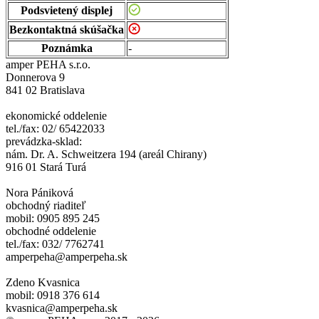
Podsvietený displej
Bezkontaktná skúšačka
Poznámka
-
amper PEHA s.r.o.
Donnerova 9
841 02 Bratislava
ekonomické oddelenie
tel./fax: 02/ 65422033
prevádzka-sklad:
nám. Dr. A. Schweitzera 194 (areál Chirany)
916 01 Stará Turá
Nora Pániková
obchodný riaditeľ
mobil: 0905 895 245
obchodné oddelenie
tel./fax: 032/ 7762741
amperpeha@amperpeha.sk
Zdeno Kvasnica
mobil: 0918 376 614
kvasnica@amperpeha.sk