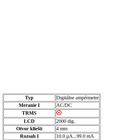
Typ
Digitálne ampérmetre
Meranie I
AC/DC
TRMS
LCD
2000 dig.
Otvor klieští
4 mm
Rozsah I
10.0 µA...99.0 mA