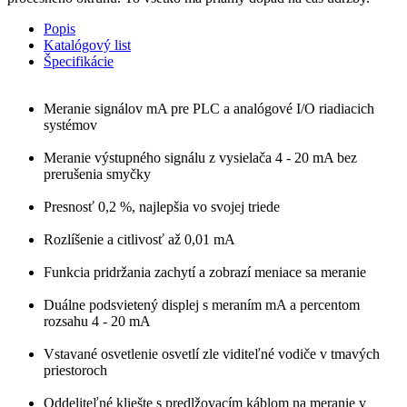
Popis
Katalógový list
Špecifikácie
Meranie signálov mA pre PLC a analógové I/O riadiacich
systémov
Meranie výstupného signálu z vysielača 4 - 20 mA bez
prerušenia smyčky
Presnosť 0,2 %, najlepšia vo svojej triede
Rozlíšenie a citlivosť až 0,01 mA
Funkcia pridržania zachytí a zobrazí meniace sa meranie
Duálne podsvietený displej s meraním mA a percentom
rozsahu 4 - 20 mA
Vstavané osvetlenie osvetlí zle viditeľné vodiče v tmavých
priestoroch
Oddeliteľné kliešte s predlžovacím káblom na meranie v