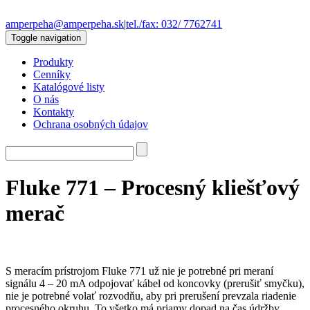
amperpeha@amperpeha.sk
|
tel./fax: 032/ 7762741
Toggle navigation
Produkty
Cenníky
Katalógové listy
O nás
Kontakty
Ochrana osobných údajov
Fluke 771 – Procesný kliešťový
merač
S meracím prístrojom Fluke 771 už nie je potrebné pri meraní
signálu 4 – 20 mA odpojovať kábel od koncovky (prerušiť smyčku),
nie je potrebné volať rozvodňu, aby pri prerušení prevzala riadenie
procesného okruhu. To všetko má priamy dopad na čas údržby.