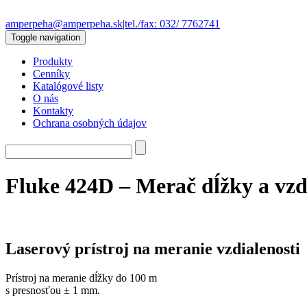
amperpeha@amperpeha.sk
|
tel./fax: 032/ 7762741
Toggle navigation
Produkty
Cenníky
Katalógové listy
O nás
Kontakty
Ochrana osobných údajov
Fluke 424D – Merač dĺžky a vzd
Laserový prístroj na meranie vzdialenosti
Prístroj na meranie dĺžky do 100 m
s presnosťou ± 1 mm.