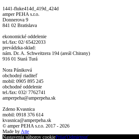
1441-fluke414d_419d_424d
amper PEHA s.r.o.
Donnerova 9
841 02 Bratislava
ekonomické oddelenie
tel./fax: 02/ 65422033
prevádzka-sklad:
nám. Dr. A. Schweitzera 194 (areál Chirany)
916 01 Stará Turá
Nora Pániková
obchodný riaditeľ
mobil: 0905 895 245
obchodné oddelenie
tel./fax: 032/ 7762741
amperpeha@amperpeha.sk
Zdeno Kvasnica
mobil: 0918 376 614
kvasnica@amperpeha.sk
© amper PEHA s.r.o. 2017 - 2026
Made by
Atte
Nastavenia súborov cookie
Prijať
Odmietnuť