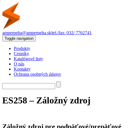
amperpeha@amperpeha.sk
|
tel./fax: 032/ 7762741
Toggle navigation
Produkty
Cenníky
Katalógové listy
O nás
Kontakty
Ochrana osobných údajov
ES258 – Záložný zdroj
Záložný zdroj pre podpäťové/prepäťové