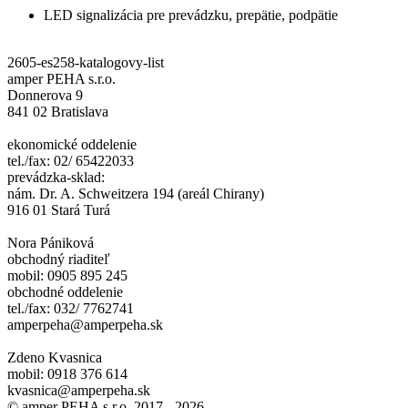
LED signalizácia pre prevádzku, prepätie, podpätie
2605-es258-katalogovy-list
amper PEHA s.r.o.
Donnerova 9
841 02 Bratislava
ekonomické oddelenie
tel./fax: 02/ 65422033
prevádzka-sklad:
nám. Dr. A. Schweitzera 194 (areál Chirany)
916 01 Stará Turá
Nora Pániková
obchodný riaditeľ
mobil: 0905 895 245
obchodné oddelenie
tel./fax: 032/ 7762741
amperpeha@amperpeha.sk
Zdeno Kvasnica
mobil: 0918 376 614
kvasnica@amperpeha.sk
© amper PEHA s.r.o. 2017 - 2026