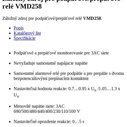
relé VMD258
Záložný zdroj pre podpäťové/prepäťové relé
VMD258
.
Popis
Katalógový list
Špecifikácie
Podpäťové a prepäťové monitorovanie pre 3AC siete
Nevyžaduje samostatné napájacie napätie
Samostatné alarmové relé pre podpätie a pre prepätie s dvoma
bezpotenciálovými prepínacími kontaktmi
Nastaviteľná hodnota reakcie: 0.7…0.95 x U
/1.05…1.3 x
n
U
n
Menovíté napätie siete: 3AC
690/500/480/440/400/230/110/100 V
Nastaviteľné opozdenie reakcie: 0…5 s