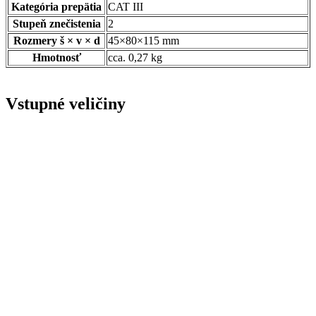
Kategória prepätia
CAT III
Stupeň znečistenia
2
Rozmery š × v × d
45×80×115 mm
Hmotnosť
cca. 0,27 kg
Vstupné veličiny