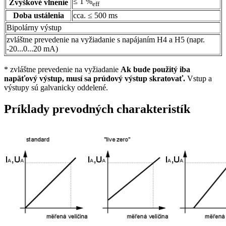
≤ 1 %
Zvyškové vlnenie
eff
Doba ustálenia
cca. ≤ 500 ms
Bipolárny výstup
zvláštne prevedenie na vyžiadanie s napájaním H4 a H5 (napr.
-20...0...20 mA)
* zvláštne prevedenie na vyžiadanie
Ak bude použitý iba
napäťový výstup, musí sa prúdový výstup skratovať.
Vstup a
výstupy sú galvanicky oddelené.
Príklady prevodných charakteristík