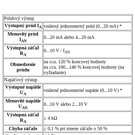
Prúdový výstup
Výstupný prúd I
vnútený jednosmerný prúd (0...20 mA) *
A
Menovitý prúd
0...20 mA alebo 4...20 mA
I
AN
Výstupná záťaž
0...10 V / I
AN
R
A
na cca. 120 % koncovej hodnoty
Obmedzenie
na cca. 100...140 % koncovej hodnoty (na
prúdu
vyžiadanie)
Napäťový výstup
Výstupné napätie
vnútené jednosmerné napätie (0...10 V) *
U
A
Menovité napätie
0...10 V alebo 2...10 V
U
AN
Výstupná záťaž
≥ 4 kΩ
R
A
Chyba záťaže
≤ 0,1 % pri zmene záťaže o 50 %