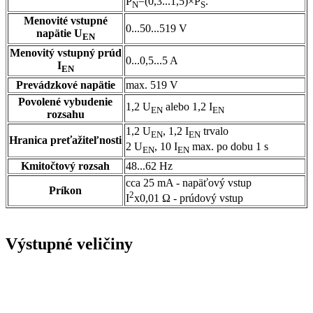
P
=(0,3...1,5)×P
.
N
S
Menovité vstupné
0...50...519 V
napätie U
EN
Menovitý vstupný prúd
0...0,5...5 A
I
EN
Prevádzkové napätie
max. 519 V
Povolené vybudenie
1,2 U
alebo 1,2 I
EN
EN
rozsahu
1,2 U
, 1,2 I
trvalo
EN
EN
Hranica preťažiteľnosti
2 U
, 10 I
max. po dobu 1 s
EN
EN
Kmitočtový rozsah
48...62 Hz
cca 25 mA - napäťový vstup
Príkon
2
I
x0,01 Ω - prúdový vstup
Výstupné veličiny