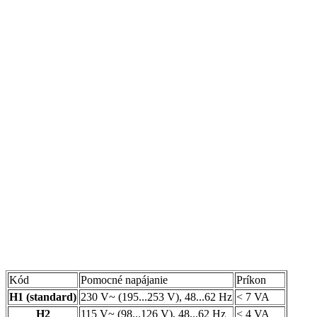
Kód
Pomocné napájanie
Príkon
H1 (standard)
230 V~ (195...253 V), 48...62 Hz
< 7 VA
H2
115 V~ (98...126 V), 48...62 Hz
< 4 VA