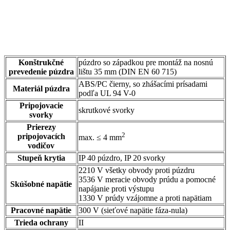
Konštrukčné
púzdro so západkou pre montáž na nosnú
prevedenie púzdra
lištu 35 mm (DIN EN 60 715)
ABS/PC čierny, so zhášacími prísadami
Materiál púzdra
podľa UL 94 V-0
Pripojovacie
skrutkové svorky
svorky
Prierezy
2
pripojovacích
max. ≤ 4 mm
vodičov
Stupeň krytia
IP 40 púzdro, IP 20 svorky
2210 V všetky obvody proti púzdru
3536 V meracie obvody prúdu a pomocné
Skúšobné napätie
napájanie proti výstupu
1330 V prúdy vzájomne a proti napätiam
Pracovné napätie
300 V (sieťové napätie fáza-nula)
Trieda ochrany
II