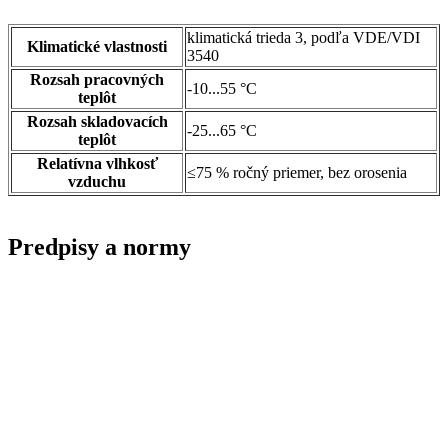
klimatická trieda 3, podľa VDE/VDI
Klimatické vlastnosti
3540
Rozsah pracovných
-10...55 °C
teplôt
Rozsah skladovacích
-25...65 °C
teplôt
Relatívna vlhkosť
≤75 % ročný priemer, bez orosenia
vzduchu
Predpisy a normy