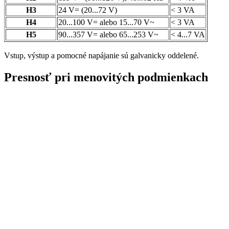
H3
24 V= (20...72 V)
< 3 VA
H4
20...100 V= alebo 15...70 V~
< 3 VA
H5
90...357 V= alebo 65...253 V~
< 4...7 VA
Vstup, výstup a pomocné napájanie sú galvanicky oddelené.
Presnosť pri menovitých podmienkach