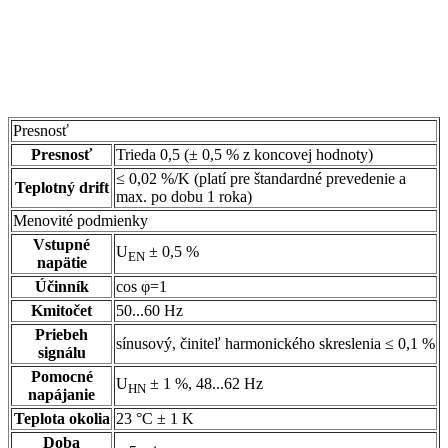
Presnosť
Presnosť
Trieda 0,5 (± 0,5 % z koncovej hodnoty)
≤ 0,02 %/K (platí pre štandardné prevedenie a
Teplotný drift
max. po dobu 1 roka)
Menovité podmienky
Vstupné
U
± 0,5 %
EN
napätie
Účinník
cos φ=1
Kmitočet
50...60 Hz
Priebeh
sínusový, činiteľ harmonického skreslenia ≤ 0,1 %
signálu
Pomocné
U
± 1 %, 48...62 Hz
HN
napájanie
Teplota okolia
23 °C ± 1 K
Doba