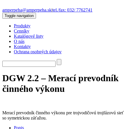
amperpeha@amperpeha.sk
|
tel./fax: 032/ 7762741
Toggle navigation
Produkty
Cenníky
Katalógové listy
O nás
Kontakty
Ochrana osobných údajov
DGW 2.2 – Merací prevodník
činného výkonu
Merací prevodník činného výkonu pre trojvodičovú trojfázovú sieť
so symetrickou záťažou.
Popis