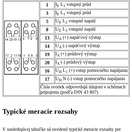
I
L
vstupný prúd
1
E
1
I
L
vstupný prúd
3
E
1
U
L
vstupné napätí
5
E
2
U
L
vstupné napätí
8
E
3
U
(+) napäťový výstup
13
A
U
(-) napäťový výstup
14
A
I
(+) prúdový výstup
19
A
I
(-) prúdový výstup
20
A
U
L
(+) vstup pomocného napájania
16
H
1
U
N (-) vstup pomocného napájania
17
H
Čísla svoriek odpovedajú údajom v schémach
pripojenia (podľa DIN 43 807)
Typické meracie rozsahy
V nasledujúcej tabuľke sú uvedené typické meracie rozsahy pre