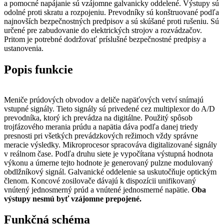
a pomocné napájanie sú vzájomne galvanicky oddelené. Výstupy sú
odolné proti skratu a rozpojeniu. Prevodníky sú konštruované podľa
najnovších bezpečnostných predpisov a sú skúšané proti rušeniu. Sú
určené pre zabudovanie do elektrických strojov a rozvádzačov.
Pritom je potrebné dodržovať príslušné bezpečnostné predpisy a
ustanovenia.
Popis funkcie
Meniče prúdových obvodov a deliče napäťových vetví snímajú
vstupné signály. Tieto signály sú privedené cez multiplexor do A/D
prevodníka, ktorý ich prevádza na digitálne. Použitý spôsob
trojfázového merania prúdu a napätia dáva podľa danej triedy
presnosti pri všetkých prevádzkových režimoch vždy správne
meracie výsledky. Mikroprocesor spracováva digitalizované signály
v reálnom čase. Podľa druhu siete je vypočítana výstupná hodnota
výkonu a úmerne tejto hodnote je generovaný pulzne modulovaný
obdlžníkový signál. Galvanické oddelenie sa uskutočňuje optickým
členom. Koncové zosilovače dávajú k dispozícii unifikovaný
vnútený jednosmerný prúd a vnútené jednosmerné napätie.
Oba
výstupy nesmú byť vzájomne prepojené.
Funkčná schéma