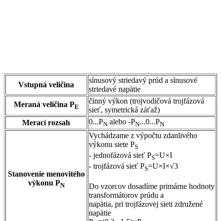
sínusový striedavý prúd a sínusové
Vstupná veličina
striedavé napätie
činný výkon (trojvodičová trojfázová
Meraná veličina P
E
sieť, symetrická záťaž)
0...P
alebo -P
...0...P
Merací rozsah
N
N
N
Vychádzame z výpočtu zdanlivého
výkonu siete P
S
- jednofázová sieť P
=U×I
S
- trojfázová sieť P
=U×I×√3
S
Stanovenie menovitého
výkonu P
N
Do vzorcov dosadíme primárne hodnoty
transformátorov prúdu a
napätia, pri trojfázovej sieti združené
napätie