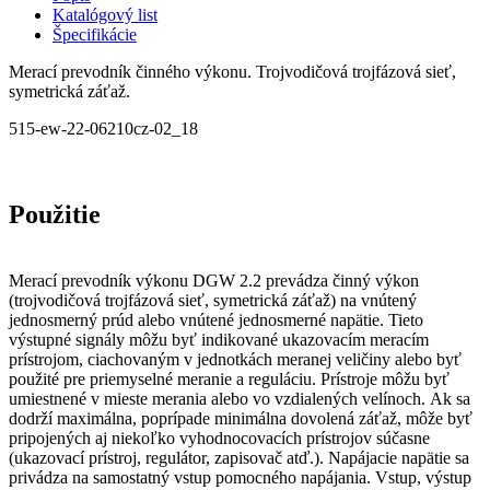
Katalógový list
Špecifikácie
Merací prevodník činného výkonu. Trojvodičová trojfázová sieť,
symetrická záťaž.
515-ew-22-06210cz-02_18
Použitie
Merací prevodník výkonu DGW 2.2 prevádza činný výkon
(trojvodičová trojfázová sieť, symetrická záťaž) na vnútený
jednosmerný prúd alebo vnútené jednosmerné napätie. Tieto
výstupné signály môžu byť indikované ukazovacím meracím
prístrojom, ciachovaným v jednotkách meranej veličiny alebo byť
použité pre priemyselné meranie a reguláciu. Prístroje môžu byť
umiestnené v mieste merania alebo vo vzdialených velínoch. Ak sa
dodrží maximálna, poprípade minimálna dovolená záťaž, môže byť
pripojených aj niekoľko vyhodnocovacích prístrojov súčasne
(ukazovací prístroj, regulátor, zapisovač atď.). Napájacie napätie sa
privádza na samostatný vstup pomocného napájania. Vstup, výstup