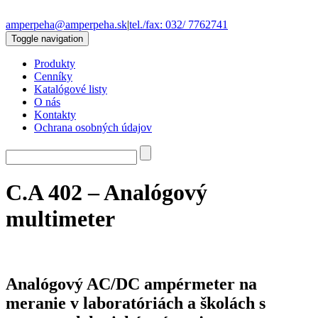
amperpeha@amperpeha.sk
|
tel./fax: 032/ 7762741
Toggle navigation
Produkty
Cenníky
Katalógové listy
O nás
Kontakty
Ochrana osobných údajov
C.A 402 – Analógový
multimeter
Analógový AC/DC ampérmeter na
meranie v laboratóriách a školách s