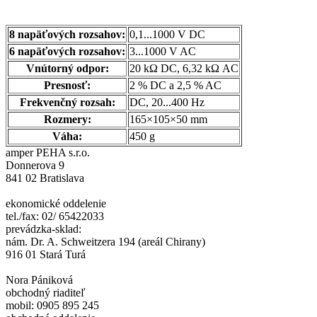
8 napäťových rozsahov:
0,1...1000 V DC
6 napäťových rozsahov:
3...1000 V AC
Vnútorný odpor:
20 kΩ DC, 6,32 kΩ AC
Presnosť:
2 % DC a 2,5 % AC
Frekvenčný rozsah:
DC, 20...400 Hz
Rozmery:
165×105×50 mm
Váha:
450 g
amper PEHA s.r.o.
Donnerova 9
841 02 Bratislava
ekonomické oddelenie
tel./fax: 02/ 65422033
prevádzka-sklad:
nám. Dr. A. Schweitzera 194 (areál Chirany)
916 01 Stará Turá
Nora Pániková
obchodný riaditeľ
mobil: 0905 895 245