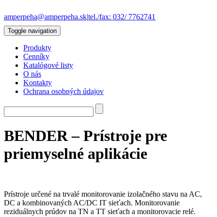
amperpeha@amperpeha.sk
|
tel./fax: 032/ 7762741
Toggle navigation
Produkty
Cenníky
Katalógové listy
O nás
Kontakty
Ochrana osobných údajov
BENDER – Prístroje pre
priemyselné aplikácie
Prístroje určené na trvalé monitorovanie izolačného stavu na AC,
DC a kombinovaných AC/DC IT sieťach. Monitorovanie
reziduálnych prúdov na TN a TT sieťach a monitorovacie relé.