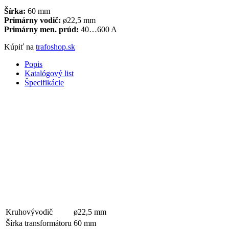
Šírka:
60 mm
Primárny vodič:
ø22,5 mm
Primárny men. prúd:
40…600 A
Kúpiť na
trafoshop.sk
Popis
Katalógový list
Špecifikácie
Kruhovývodič
ø22,5 mm
Šírka transformátoru
60 mm