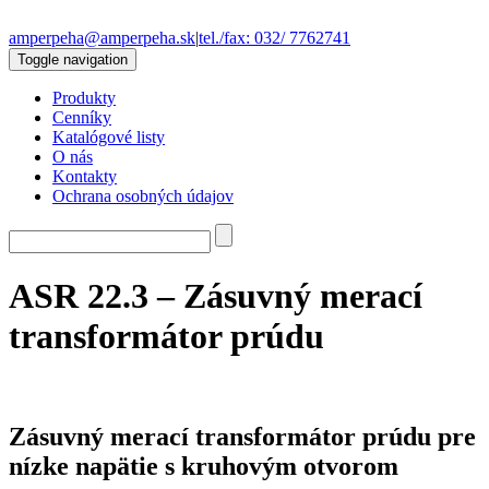
amperpeha@amperpeha.sk
|
tel./fax: 032/ 7762741
Toggle navigation
Produkty
Cenníky
Katalógové listy
O nás
Kontakty
Ochrana osobných údajov
ASR 22.3 – Zásuvný merací
transformátor prúdu
Zásuvný merací transformátor prúdu pre
nízke napätie s kruhovým otvorom