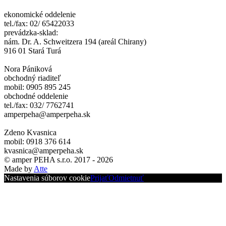
ekonomické oddelenie
tel./fax: 02/ 65422033
prevádzka-sklad:
nám. Dr. A. Schweitzera 194 (areál Chirany)
916 01 Stará Turá
Nora Pániková
obchodný riaditeľ
mobil: 0905 895 245
obchodné oddelenie
tel./fax: 032/ 7762741
amperpeha@amperpeha.sk
Zdeno Kvasnica
mobil: 0918 376 614
kvasnica@amperpeha.sk
© amper PEHA s.r.o. 2017 - 2026
Made by
Atte
Nastavenia súborov cookie
Prijať
Odmietnuť