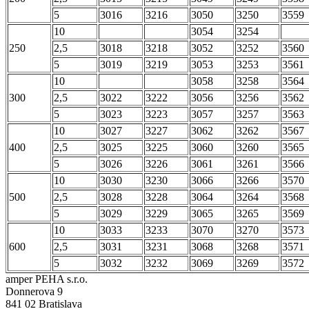
5
3016
3216
3050
3250
3559
10
3054
3254
250
2,5
3018
3218
3052
3252
3560
5
3019
3219
3053
3253
3561
10
3058
3258
3564
300
2,5
3022
3222
3056
3256
3562
5
3023
3223
3057
3257
3563
10
3027
3227
3062
3262
3567
400
2,5
3025
3225
3060
3260
3565
5
3026
3226
3061
3261
3566
10
3030
3230
3066
3266
3570
500
2,5
3028
3228
3064
3264
3568
5
3029
3229
3065
3265
3569
10
3033
3233
3070
3270
3573
600
2,5
3031
3231
3068
3268
3571
5
3032
3232
3069
3269
3572
amper PEHA s.r.o.
Donnerova 9
841 02 Bratislava