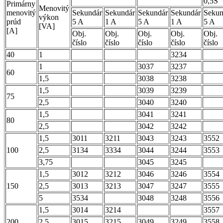
0,5S
Primárny
Menovitý
menovitý
Sekundár
Sekundár
Sekundár
Sekundár
Sekun
výkon
prúd
5 A
1 A
5 A
1 A
5 A
[VA]
[A]
Obj.
Obj.
Obj.
Obj.
Obj.
číslo
číslo
číslo
číslo
číslo
40
1
3234
1
3037
3237
60
1,5
3038
3238
1,5
3039
3239
75
2,5
3040
3240
1,5
3041
3241
80
2,5
3042
3242
1,5
3011
3211
3043
3243
3552
100
2,5
3134
3334
3044
3244
3553
3,75
3045
3245
1,5
3012
3212
3046
3246
3554
150
2,5
3013
3213
3047
3247
3555
5
3534
3048
3248
3556
1,5
3014
3214
3557
200
2,5
3015
3215
3049
3249
3558