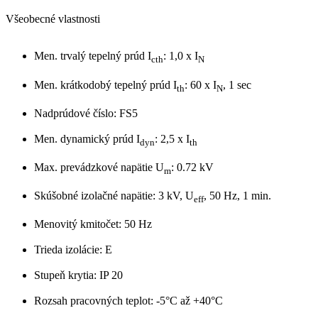
Všeobecné vlastnosti
Men. trvalý tepelný prúd I
: 1,0 x I
cth
N
Men. krátkodobý tepelný prúd I
: 60 x I
, 1 sec
th
N
Nadprúdové číslo: FS5
Men. dynamický prúd I
: 2,5 x I
dyn
th
Max. prevádzkové napätie U
: 0.72 kV
m
Skúšobné izolačné napätie: 3 kV, U
, 50 Hz, 1 min.
eff
Menovitý kmitočet: 50 Hz
Trieda izolácie: E
Stupeň krytia: IP 20
Rozsah pracovných teplot: -5°C až +40°C