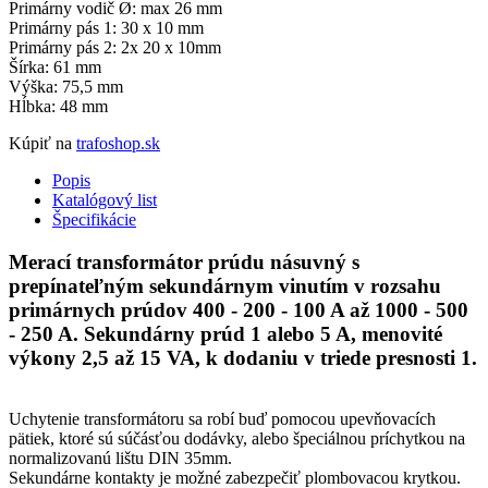
Primárny vodič Ø: max 26 mm
Primárny pás 1: 30 x 10 mm
Primárny pás 2: 2x 20 x 10mm
Šírka: 61 mm
Výška: 75,5 mm
Hĺbka: 48 mm
Kúpiť na
trafoshop.sk
Popis
Katalógový list
Špecifikácie
Merací transformátor prúdu násuvný s
prepínateľným sekundárnym vinutím v rozsahu
primárnych prúdov 400 - 200 - 100 A až 1000 - 500
- 250 A. Sekundárny prúd 1 alebo 5 A, menovité
výkony 2,5 až 15 VA, k dodaniu v triede presnosti 1
.
Uchytenie transformátoru sa robí buď pomocou upevňovacích
pätiek, ktoré sú súčásťou dodávky, alebo špeciálnou príchytkou na
normalizovanú lištu DIN 35mm.
Sekundárne kontakty je možné zabezpečiť plombovacou krytkou.