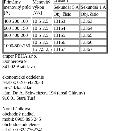
Trieda 1
Primárny
Menovitý
menovitý prúd
výkon
Sekundár 5 A
Sekundár 1 A
[A]
[VA]
Obj. číslo
Obj. číslo
400-200-100
10-5-2,5
13163
13363
600-300-150
10-5-2,5
13164
13364
800-400-200
10-5-2,5
13165
13365
10-5-2,5
13166
13366
1000-500-250
15-7,5-2,5
13167
13367
amper PEHA s.r.o.
Donnerova 9
841 02 Bratislava
ekonomické oddelenie
tel./fax: 02/ 65422033
prevádzka-sklad:
nám. Dr. A. Schweitzera 194 (areál Chirany)
916 01 Stará Turá
Nora Pániková
obchodný riaditeľ
mobil: 0905 895 245
obchodné oddelenie
tel./fax: 032/ 7762741