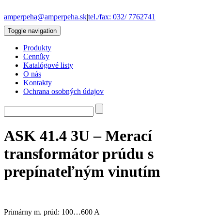
amperpeha@amperpeha.sk
|
tel./fax: 032/ 7762741
Toggle navigation
Produkty
Cenníky
Katalógové listy
O nás
Kontakty
Ochrana osobných údajov
ASK 41.4 3U – Merací
transformátor prúdu s
prepínateľným vinutím
Primárny m. prúd: 100…600 A