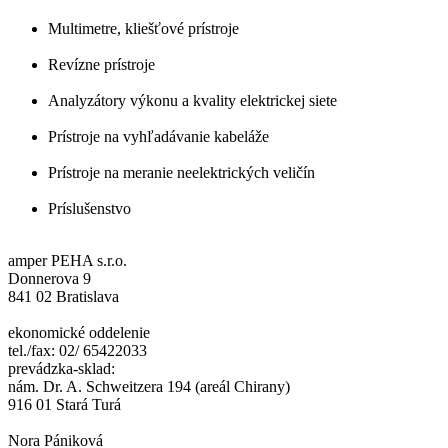
Multimetre, kliešťové prístroje
Revízne prístroje
Analyzátory výkonu a kvality elektrickej siete
Prístroje na vyhľadávanie kabeláže
Prístroje na meranie neelektrických veličín
Príslušenstvo
amper PEHA s.r.o.
Donnerova 9
841 02 Bratislava
ekonomické oddelenie
tel./fax: 02/ 65422033
prevádzka-sklad:
nám. Dr. A. Schweitzera 194 (areál Chirany)
916 01 Stará Turá
Nora Pániková