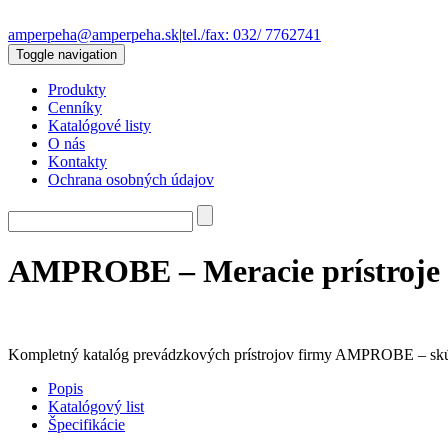
amperpeha@amperpeha.sk
|
tel./fax: 032/ 7762741
Toggle navigation
Produkty
Cenníky
Katalógové listy
O nás
Kontakty
Ochrana osobných údajov
AMPROBE – Meracie prístroje
Kompletný katalóg prevádzkových prístrojov firmy AMPROBE – skúšačk
Popis
Katalógový list
Špecifikácie