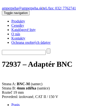
amperpeha@amperpeha.sk
|
tel./fax: 032/ 7762741
Toggle navigation
Produkty
Cenníky
Katalógové listy
O nás
Kontakty
Ochrana osobných údajov
72937 – Adaptér BNC
Strana A:
BNC-M
(samec)
Strana B:
4mm zdířka
(samice)
Rozteč 19 mm
Provedení: izolované, CAT II / 150 V
Popis