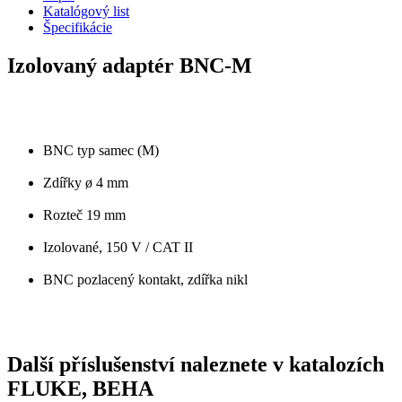
Katalógový list
Špecifikácie
Izolovaný adaptér BNC-M
BNC typ samec (M)
Zdířky ø 4 mm
Rozteč 19 mm
Izolované, 150 V / CAT II
BNC pozlacený kontakt, zdířka nikl
Další příslušenství naleznete v katalozích
FLUKE, BEHA